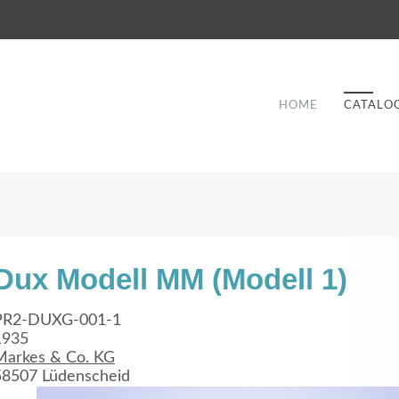
HOME
CATALO
Dux Modell MM (Modell 1)
Good Service
PR2-DUXG-001-1
1935
Lorem ipsum dolor sit amet, consectetuer
Markes & Co. KG
et
adipiscing elit. Aenean commodo ligula eget
a
58507 Lüdenscheid
dolor.