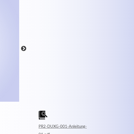
MEHR INFOS
PR2-DUXG-001-Anleitung-