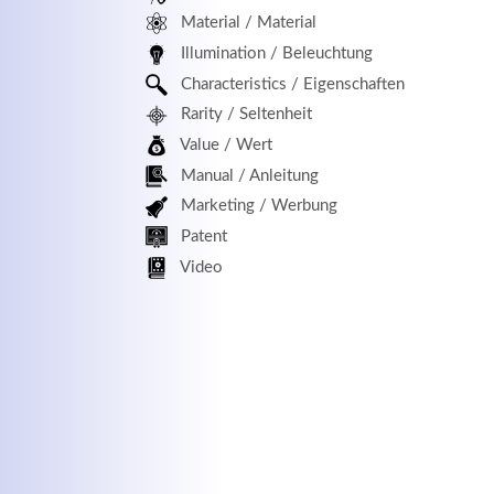
Material / Material
MEHR INFOS
Illumination / Beleuchtung
Characteristics / Eigenschaften
Rarity / Seltenheit
Value / Wert
Manual / Anleitung
Marketing / Werbung
Patent
Kontaktdaten
Log
Video
Herbert
Lukaszewski
Benu
info@optical-toys.com
http://www.optical-toys.com
Pass