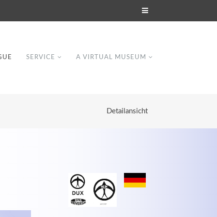
GUE
SERVICE
A VIRTUAL MUSEUM
Detailansicht
Modern & Simple
Lorem ipsum dolor sit amet, consectetuer
dipiscing elit. Aenean commodo ligula eget
dolor.