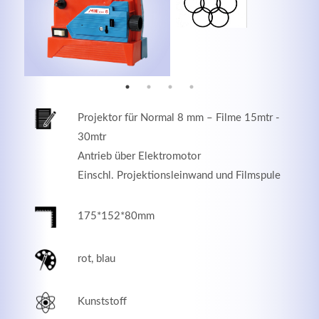
MEHR INFOS
Projektor für Normal 8 mm – Filme 15mtr -
30mtr
Antrieb über Elektromotor
Einschl. Projektionsleinwand und Filmspule
175*152*80mm
Good Service
rot, blau
Lorem ipsum dolor sit amet, consectetuer adipiscing
elit. Aenean commodo ligula eget dolor.
Kunststoff
MEHR INFOS