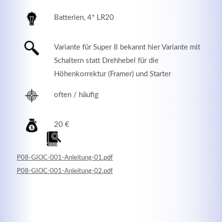
Batterien, 4* LR20
Variante für Super 8 bekannt hier Variante mit
Schaltern statt Drehhebel für die
Höhenkorrektur (Framer) und Starter
often / häufig
20 €
Modern & Simple
P08-GIOC-001-Anleitung-01.pdf
Lorem ipsum dolor sit amet, consectetuer adipiscing
P08-GIOC-001-Anleitung-02.pdf
elit. Aenean commodo ligula eget dolor.
MEHR INFOS