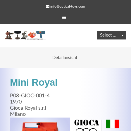
info@optical-toys.com
Detailansicht
Mini Royal
P08-GIOC-001-4
1970
Gioca Royal s.r.l
Web Projects
Milano
Lorem ipsum dolor sit amet, consectetuer adipiscing
elit. Aenean commodo ligula eget dolor.