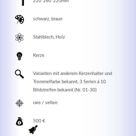
220*260*220mm
schwarz, braun
Stahlblech, Holz
Kerze
Varianten mit anderem Kerzenhalter und
Trommelfarbe bekannt, 3 Serien á 10
Modern & Simple
Bildstreifen bekannt (Nr. 01-30)
Lorem ipsum dolor sit amet, consectetuer adipiscing
rare / selten
elit. Aenean commodo ligula eget dolor.
500 €
MEHR INFOS