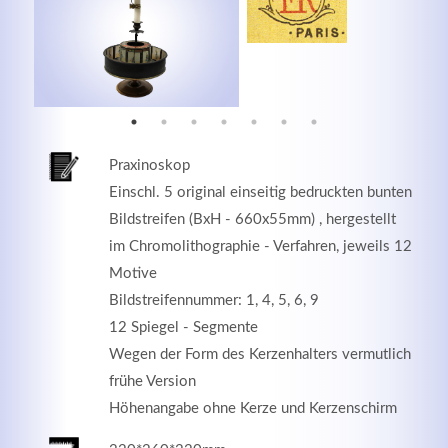
MEHR INFOS
Praxinoskop
Einschl. 5 original einseitig bedruckten bunten
Bildstreifen (BxH - 660x55mm) , hergestellt
im Chromolithographie - Verfahren, jeweils 12
Motive
Bildstreifennummer: 1, 4, 5, 6, 9
Good Service
12 Spiegel - Segmente
Wegen der Form des Kerzenhalters vermutlich
Lorem ipsum dolor sit amet, consectetuer adipiscing
frühe Version
elit. Aenean commodo ligula eget dolor.
Höhenangabe ohne Kerze und Kerzenschirm
MEHR INFOS