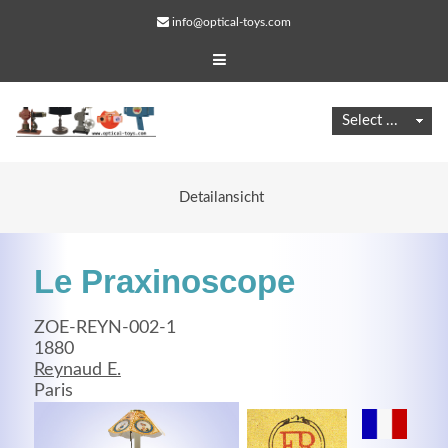
info@optical-toys.com
Detailansicht
Le Praxinoscope
ZOE-REYN-002-1
1880
Reynaud E.
Web Projects
Paris
Lorem ipsum dolor sit amet, consectetuer adipiscing
elit. Aenean commodo ligula eget dolor.