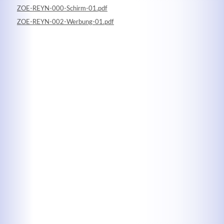
ZOE-REYN-000-Schirm-01.pdf
ZOE-REYN-002-Werbung-01.pdf
Kontaktdaten
Herbert
Lukaszewski
info@optical-toys.com
http://www.optical-toys.com
Login
Benutzername
Passwort