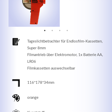
MEHR INFOS
Tageslichtbetrachter für Endlosfilm-Kassetten,
Super 8mm
Filmantrieb über Elektromotor, 1x Batterie AA,
LR06
Filmkassetten auswechselbar
Good Service
116*178*34mm
Lorem ipsum dolor sit amet, consectetuer adipiscing
orange
elit. Aenean commodo ligula eget dolor.
MEHR INFOS