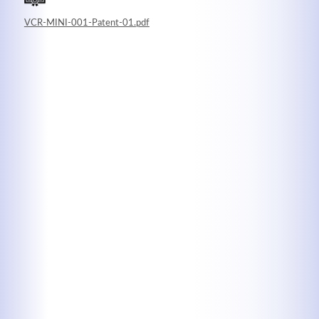
VCR-MINI-001-Patent-01.pdf
Kontaktdaten
Herbert
Lukaszewski
info@optical-toys.com
http://www.optical-toys.com
Login
Benutzername
Passwort