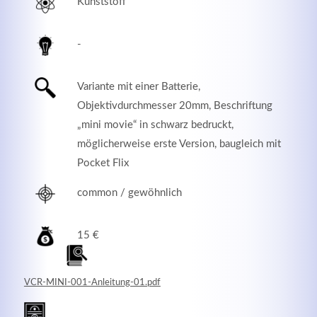
Kunststoff
-
Variante mit einer Batterie,
Objektivdurchmesser 20mm, Beschriftung
„mini movie“ in schwarz bedruckt,
möglicherweise erste Version, baugleich mit
Pocket Flix
common / gewöhnlich
Modern & Simple
Lorem ipsum dolor sit amet, consectetuer adipiscing
15 €
elit. Aenean commodo ligula eget dolor.
MEHR INFOS
VCR-MINI-001-Anleitung-01.pdf