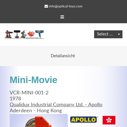
info@optical-toys.com
Detailansicht
Mini-Movie
VCR-MINI-001-2
1978
Qualidux Industrial Company Ltd. - Apollo
Web Projects
Aderdeen - Hong Kong
Lorem ipsum dolor sit amet, consectetuer adipiscing
elit. Aenean commodo ligula eget dolor.