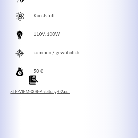
Kunststoff
110V, 100W
common / gewöhnlich
50 €
Modern & Simple
STP-VIEM-008-Anleitung-02.pdf
Lorem ipsum dolor sit amet, consectetuer adipiscing
elit. Aenean commodo ligula eget dolor.
MEHR INFOS