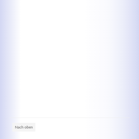
Kontaktdaten
Herbert
Lukaszewski
info@optical-toys.com
http://www.optical-toys.com
Login
Benutzername
Passwort
Nach oben