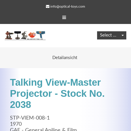
info@optical-toys.com
Detailansicht
Talking View-Master
Projector - Stock No.
2038
Web Projects
STP-VIEM-008-1
Lorem ipsum dolor sit amet, consectetuer adipiscing
1970
elit. Aenean commodo ligula eget dolor.
GAF - General Aniline & Film