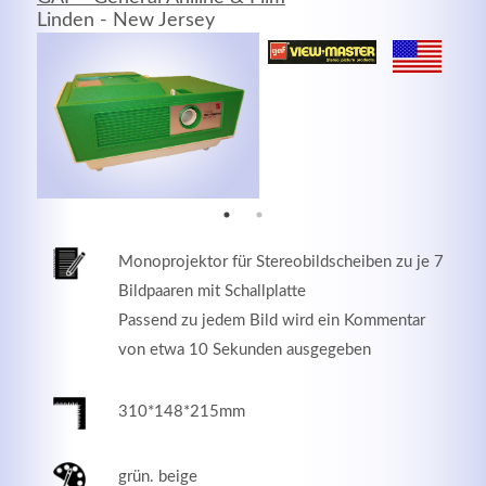
Linden - New Jersey
MEHR INFOS
Monoprojektor für Stereobildscheiben zu je 7
Bildpaaren mit Schallplatte
Passend zu jedem Bild wird ein Kommentar
von etwa 10 Sekunden ausgegeben
Good Service
Lorem ipsum dolor sit amet, consectetuer adipiscing
310*148*215mm
elit. Aenean commodo ligula eget dolor.
grün. beige
MEHR INFOS