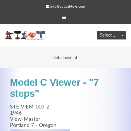
info@optical-toys.com
Detailansicht
Model C Viewer - "7
steps"
STE-VIEM-003-2
Web Projects
1946
View-Master
Lorem ipsum dolor sit amet, consectetuer adipiscing
Portland 7 - Oregon
elit. Aenean commodo ligula eget dolor.