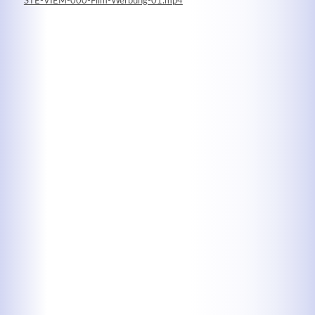
STE-VIEM-000-Film-Werbung-01.mp4
Kontaktdaten
Herbert
Lukaszewski
info@optical-toys.com
http://www.optical-toys.com
Login
Benutzername
Passwort