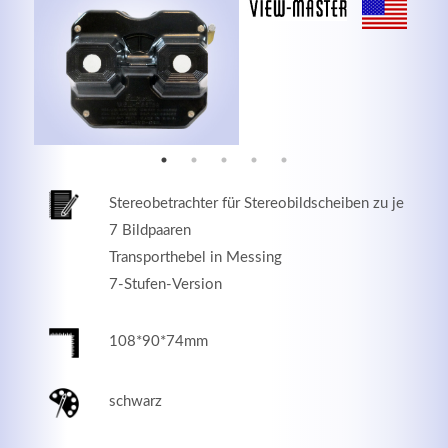
MEHR INFOS
Stereobetrachter für Stereobildscheiben zu je
7 Bildpaaren
Transporthebel in Messing
7-Stufen-Version
Good Service
108*90*74mm
Lorem ipsum dolor sit amet, consectetuer adipiscing
elit. Aenean commodo ligula eget dolor.
schwarz
MEHR INFOS