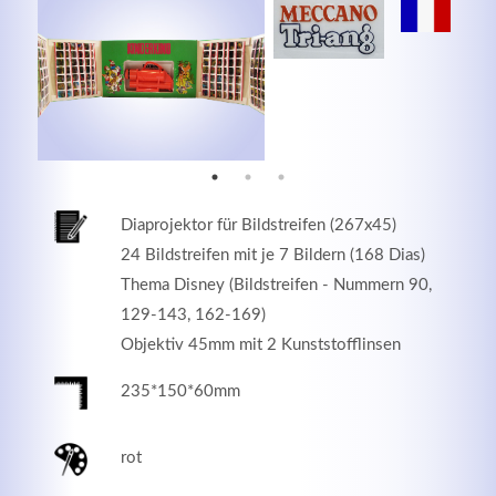
MEHR INFOS
Diaprojektor für Bildstreifen (267x45)
24 Bildstreifen mit je 7 Bildern (168 Dias)
Thema Disney (Bildstreifen - Nummern 90,
129-143, 162-169)
Objektiv 45mm mit 2 Kunststofflinsen
Good Service
235*150*60mm
Lorem ipsum dolor sit amet, consectetuer adipiscing
elit. Aenean commodo ligula eget dolor.
rot
MEHR INFOS