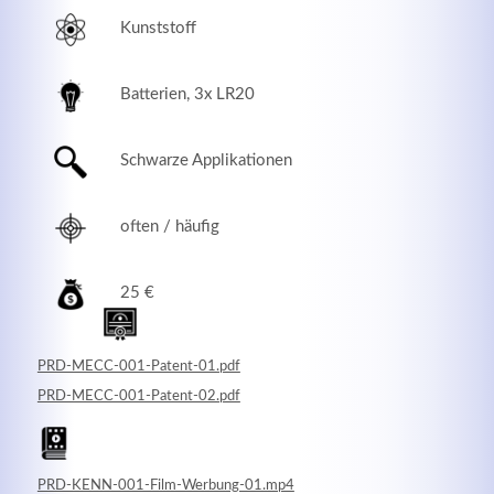
Kunststoff
Batterien, 3x LR20
Schwarze Applikationen
often / häufig
25 €
Modern & Simple
Lorem ipsum dolor sit amet, consectetuer adipiscing
PRD-MECC-001-Patent-01.pdf
elit. Aenean commodo ligula eget dolor.
PRD-MECC-001-Patent-02.pdf
MEHR INFOS
PRD-KENN-001-Film-Werbung-01.mp4