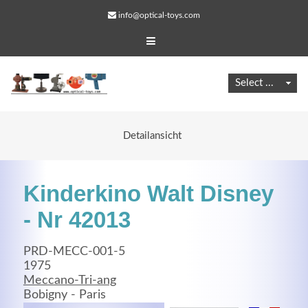
info@optical-toys.com
Detailansicht
Kinderkino Walt Disney
- Nr 42013
PRD-MECC-001-5
Web Projects
1975
Meccano-Tri-ang
Lorem ipsum dolor sit amet, consectetuer adipiscing
Bobigny - Paris
elit. Aenean commodo ligula eget dolor.