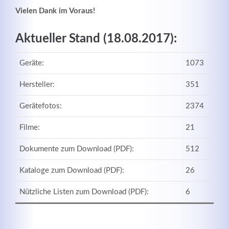
Vielen Dank im Voraus!
Aktueller Stand (18.08.2017):
Geräte:
1073
Hersteller:
351
Gerätefotos:
2374
Filme:
21
Modern & Simple
Dokumente zum Download (PDF):
512
Lorem ipsum dolor sit amet, consectetuer adipiscing
Kataloge zum Download (PDF):
26
elit. Aenean commodo ligula eget dolor.
Nützliche Listen zum Download (PDF):
6
MEHR INFOS