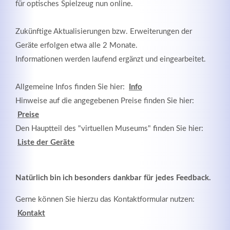
für optisches Spielzeug nun online.
MEHR INFOS
Zukünftige Aktualisierungen bzw. Erweiterungen der
Geräte erfolgen etwa alle 2 Monate.
Informationen werden laufend ergänzt und eingearbeitet.
Allgemeine Infos finden Sie hier:
Info
Hinweise auf die angegebenen Preise finden Sie hier:
Preise
Den Hauptteil des "virtuellen Museums" finden Sie hier:
Liste der Geräte
Good Service
Natürlich bin ich besonders dankbar für jedes Feedback.
Lorem ipsum dolor sit amet, consectetuer adipiscing
Gerne können Sie hierzu das Kontaktformular nutzen:
elit. Aenean commodo ligula eget dolor.
Kontakt
MEHR INFOS