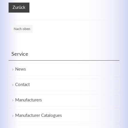
Zurück
Nach oben
Kontaktdaten
Service
Herbert
Lukaszewski
info@optical-toys.com
News
http://www.optical-toys.com
Login
Contact
Benutzername
Manufacturers
Passwort
Manufacturer Catalogues