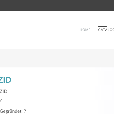
HOME
CATALO
ZID
Good Service
ZID
Lorem ipsum dolor sit amet, consectetuer
?
et
adipiscing elit. Aenean commodo ligula eget
a
Gegründet: ?
dolor.