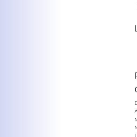
MEHR INFOS
Kontaktdaten
Log
Herbert
Lukaszewski
Benu
info@optical-toys.com
http://www.optical-toys.com
D
A
Pass
M
N
U