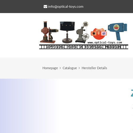
info@optical-toys.com
Homepage
Catalogue
Hersteller Details
Web Projects
Lorem ipsum dolor sit amet, consectetuer
adipiscing elit. Aenean commodo ligula eg
dolor.