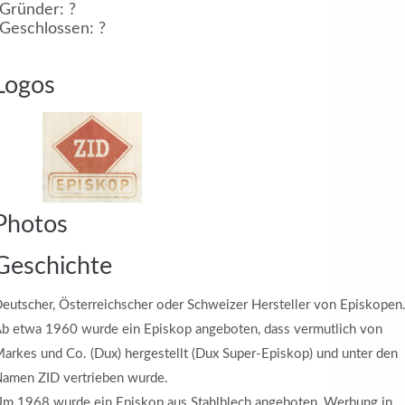
Gründer: ?
Geschlossen: ?
MEHR INFOS
Logos
in
Photos
Registrieren
tzername
Geschichte
eutscher, Österreichscher oder Schweizer Hersteller von Episkopen
b etwa 1960 wurde ein Episkop angeboten, dass vermutlich von
wort
arkes und Co. (Dux) hergestellt (Dux Super-Episkop) und unter den
amen ZID vertrieben wurde.
m 1968 wurde ein Episkop aus Stahlblech angeboten, Werbung in