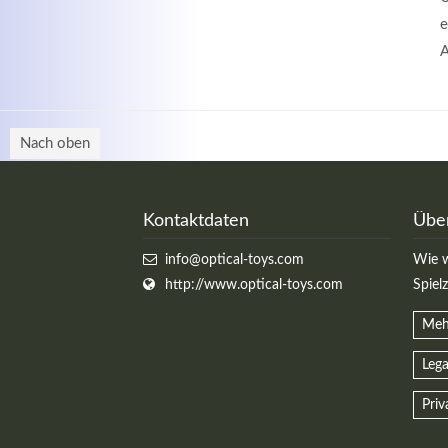
e
A
Nach oben
Kontaktdaten
Übe
info@optical-toys.com
Wie w
http://www.optical-toys.com
Spiel
Meh
Lega
Priv