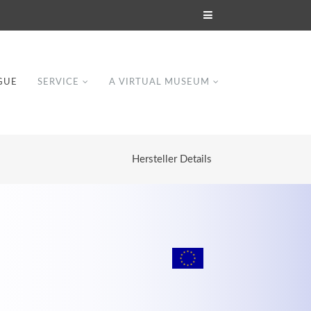
GUE
SERVICE
A VIRTUAL MUSEUM
Hersteller Details
Modern & Simple
Lorem ipsum dolor sit amet, consectetuer
dipiscing elit. Aenean commodo ligula eget
dolor.