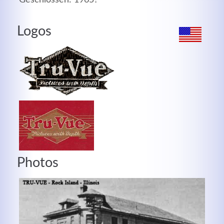
MEHR INFOS
Logos
Photos
Good Service
Lorem ipsum dolor sit amet, consectetuer adipiscing
elit. Aenean commodo ligula eget dolor.
MEHR INFOS