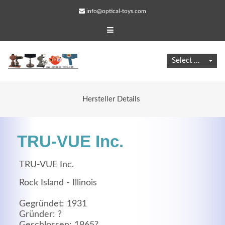
info@optical-toys.com
Hersteller Details
TRU-VUE Inc.
TRU-VUE Inc.
Rock Island - Illinois
Web Projects
Gegründet: 1931
Lorem ipsum dolor sit amet, consectetuer adipiscing
Gründer: ?
elit. Aenean commodo ligula eget dolor.
Geschlossen: 1965?