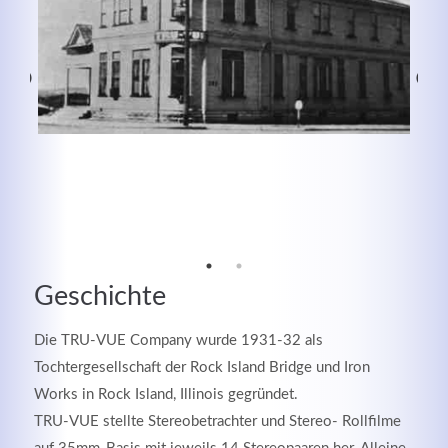
Modern & Simple
Geschichte
Lorem ipsum dolor sit amet, consectetuer adipiscing
Die TRU-VUE Company wurde 1931-32 als
elit. Aenean commodo ligula eget dolor.
Tochtergesellschaft der Rock Island Bridge und Iron
Works in Rock Island, Illinois gegründet.
MEHR INFOS
TRU-VUE stellte Stereobetrachter und Stereo- Rollfilme