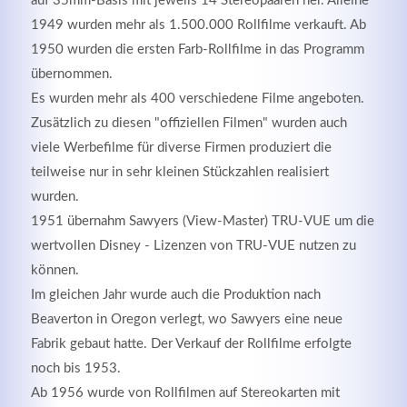
auf 35mm-Basis mit jeweils 14 Stereopaaren her. Alleine
1949 wurden mehr als 1.500.000 Rollfilme verkauft. Ab
1950 wurden die ersten Farb-Rollfilme in das Programm
übernommen.
Es wurden mehr als 400 verschiedene Filme angeboten.
Zusätzlich zu diesen "offiziellen Filmen" wurden auch
Kontaktdaten
viele Werbefilme für diverse Firmen produziert die
teilweise nur in sehr kleinen Stückzahlen realisiert
Herbert
Lukaszewski
wurden.
info@optical-toys.com
1951 übernahm Sawyers (View-Master) TRU-VUE um die
http://www.optical-toys.com
Login
wertvollen Disney - Lizenzen von TRU-VUE nutzen zu
können.
Benutzername
Im gleichen Jahr wurde auch die Produktion nach
Beaverton in Oregon verlegt, wo Sawyers eine neue
Fabrik gebaut hatte. Der Verkauf der Rollfilme erfolgte
Passwort
noch bis 1953.
Ab 1956 wurde von Rollfilmen auf Stereokarten mit