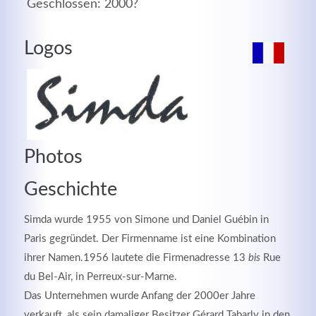
Geschlossen: 2000?
MEHR INFOS
Logos
Photos
Geschichte
Simda wurde 1955 von Simone und Daniel Guébin in
Good Service
Paris gegründet. Der Firmenname ist eine Kombination
ihrer Namen.1956 lautete die Firmenadresse 13
bis
Rue
Lorem ipsum dolor sit amet, consectetuer adipiscing
du Bel-Air, in Perreux-sur-Marne.
elit. Aenean commodo ligula eget dolor.
Das Unternehmen wurde Anfang der 2000er Jahre
MEHR INFOS
verkauft, als sein damaliger Besitzer Gérard Tabarly in den