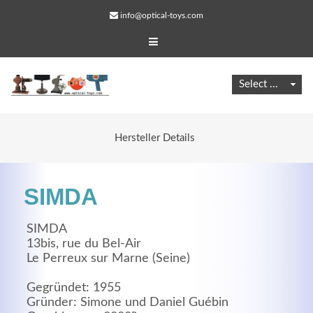
info@optical-toys.com
Hersteller Details
SIMDA
SIMDA
13bis, rue du Bel-Air
Le Perreux sur Marne (Seine)
Web Projects
Lorem ipsum dolor sit amet, consectetuer adipiscing
Gegründet: 1955
Gründer: Simone und Daniel Guébin
elit. Aenean commodo ligula eget dolor.