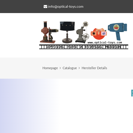
info@optical-toys.com
Homepage
Catalogue
Hersteller Details
Web Projects
Lorem ipsum dolor sit amet, consectetuer
adipiscing elit. Aenean commodo ligula eg
dolor.