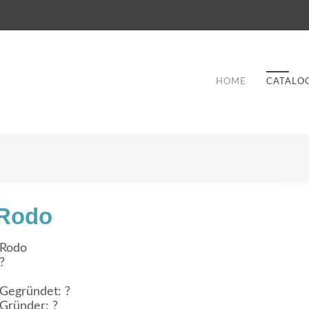
HOME
CATALO
Rodo
Good Service
Rodo
?
Lorem ipsum dolor sit amet, consectetuer
et
adipiscing elit. Aenean commodo ligula eget
a
Gegründet: ?
dolor.
Gründer: ?