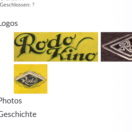
Geschlossen: ?
MEHR INFOS
Logos
in
Registrieren
tzername
Photos
wort
Geschichte