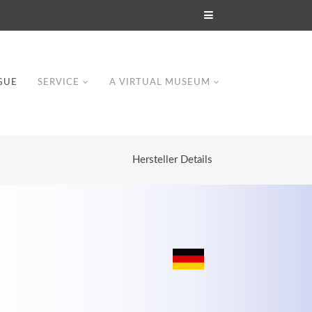
GUE
SERVICE
A VIRTUAL MUSEUM
Hersteller Details
Modern & Simple
Lorem ipsum dolor sit amet, consectetuer
dipiscing elit. Aenean commodo ligula eget
dolor.