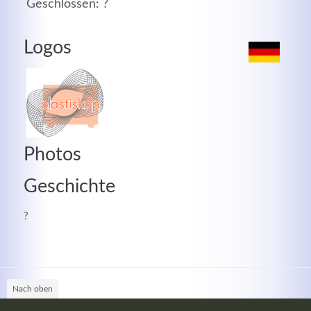
Geschlossen: ?
MEHR INFOS
Logos
Photos
Geschichte
?
Good Service
Lorem ipsum dolor sit amet, consectetuer adipiscing
elit. Aenean commodo ligula eget dolor.
Nach oben
MEHR INFOS