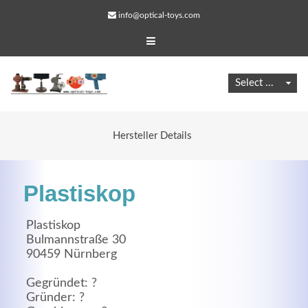
info@optical-toys.com
Hersteller Details
Plastiskop
Plastiskop
Bulmannstraße 30
90459 Nürnberg
Web Projects
Lorem ipsum dolor sit amet, consectetuer adipiscing
Gegründet: ?
Gründer: ?
elit. Aenean commodo ligula eget dolor.