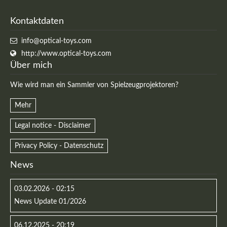
Kontaktdaten
info@optical-toys.com
http://www.optical-toys.com
Über mich
Wie wird man ein Sammler von Spielzeugprojektoren?
Mehr
Legal notice - Disclaimer
Modern & Simple
Privacy Policy - Datenschutz
News
Lorem ipsum dolor sit amet, consectetuer adipiscing
elit. Aenean commodo ligula eget dolor.
03.02.2026 - 02:15
News Update 01/2026
MEHR INFOS
06.12.2025 - 20:19