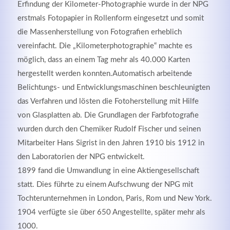
Erfindung der Kilometer-Photographie wurde in der NPG
erstmals Fotopapier in Rollenform eingesetzt und somit
die Massenherstellung von Fotografien erheblich
vereinfacht. Die „Kilometerphotographie“ machte es
möglich, dass an einem Tag mehr als 40.000 Karten
hergestellt werden konnten.Automatisch arbeitende
Kontaktdaten
Belichtungs- und Entwicklungsmaschinen beschleunigten
Herbert
Lukaszewski
das Verfahren und lösten die Fotoherstellung mit Hilfe
info@optical-toys.com
von Glasplatten ab. Die Grundlagen der Farbfotografie
http://www.optical-toys.com
wurden durch den Chemiker Rudolf Fischer und seinen
Login
Mitarbeiter Hans Sigrist in den Jahren 1910 bis 1912 in
den Laboratorien der NPG entwickelt.
Benutzername
1899 fand die Umwandlung in eine Aktiengesellschaft
statt. Dies führte zu einem Aufschwung der NPG mit
Tochterunternehmen in London, Paris, Rom und New York.
Passwort
1904 verfügte sie über 650 Angestellte, später mehr als
1000.