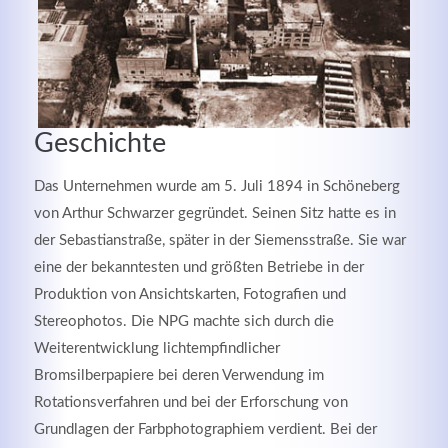
Geschichte
Das Unternehmen wurde am 5. Juli 1894 in Schöneberg
von Arthur Schwarzer gegründet. Seinen Sitz hatte es in
der Sebastianstraße, später in der Siemensstraße. Sie war
eine der bekanntesten und größten Betriebe in der
Modern & Simple
Produktion von Ansichtskarten, Fotografien und
Stereophotos. Die NPG machte sich durch die
Lorem ipsum dolor sit amet, consectetuer adipiscing
Weiterentwicklung lichtempfindlicher
elit. Aenean commodo ligula eget dolor.
Bromsilberpapiere bei deren Verwendung im
MEHR INFOS
Rotationsverfahren und bei der Erforschung von
Grundlagen der Farbphotographiem verdient. Bei der