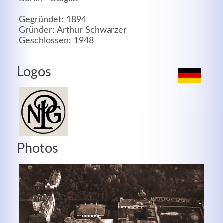
MEHR INFOS
Gegründet: 1894
Gründer: Arthur Schwarzer
Geschlossen: 1948
Logos
Photos
Good Service
Lorem ipsum dolor sit amet, consectetuer adipiscing
elit. Aenean commodo ligula eget dolor.
MEHR INFOS