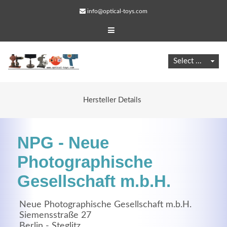
info@optical-toys.com
Hersteller Details
NPG - Neue
Photographische
Gesellschaft m.b.H.
Web Projects
Neue Photographische Gesellschaft m.b.H.
Lorem ipsum dolor sit amet, consectetuer adipiscing
Siemensstraße 27
elit. Aenean commodo ligula eget dolor.
Berlin - Steglitz