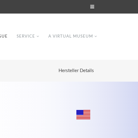
GUE
SERVICE
A VIRTUAL MUSEUM
Hersteller Details
Modern & Simple
Lorem ipsum dolor sit amet, consectetuer
dipiscing elit. Aenean commodo ligula eget
dolor.