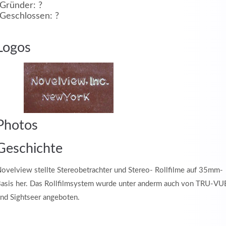
Gründer: ?
Geschlossen: ?
MEHR INFOS
Logos
in
Photos
Registrieren
tzername
Geschichte
ovelview stellte Stereobetrachter und Stereo- Rollfilme auf 35mm-
asis her. Das Rollfilmsystem wurde unter anderm auch von TRU-VU
wort
nd Sightseer angeboten.