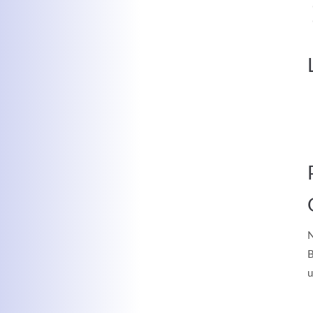
MEHR INFOS
Kontaktdaten
Log
Herbert
Lukaszewski
Benu
info@optical-toys.com
http://www.optical-toys.com
N
B
Pass
u