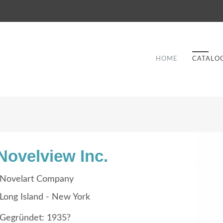
HOME
CATALO
Novelview Inc.
Good Service
Novelart Company
Lorem ipsum dolor sit amet, consectetuer
Long Island - New York
et
adipiscing elit. Aenean commodo ligula eget
a
Gegründet: 1935?
dolor.