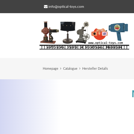
info@optical-toys.com
Homepage
Catalogue
Hersteller Details
Web Projects
Lorem ipsum dolor sit amet, consectetuer
adipiscing elit. Aenean commodo ligula eg
dolor.