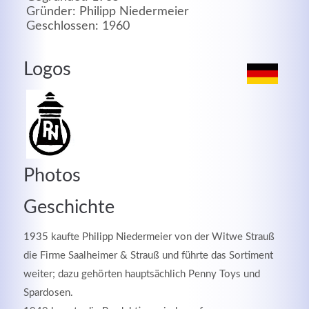
Gründer: Philipp Niedermeier
MEHR INFOS
Geschlossen: 1960
Logos
Photos
Geschichte
Good Service
1935 kaufte Philipp Niedermeier von der Witwe Strauß
Lorem ipsum dolor sit amet, consectetuer adipiscing
die Firme Saalheimer & Strauß und führte das Sortiment
elit. Aenean commodo ligula eget dolor.
weiter; dazu gehörten hauptsächlich Penny Toys und
Spardosen.
MEHR INFOS