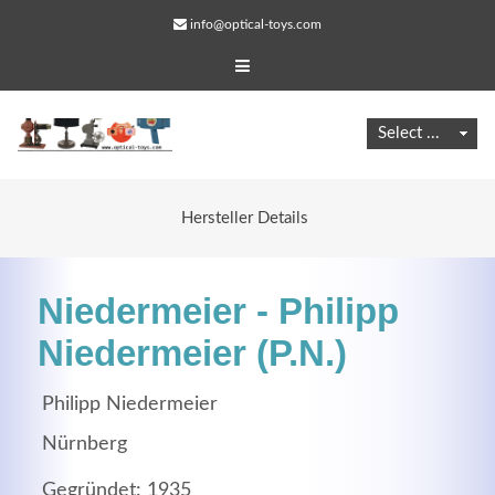
info@optical-toys.com
Hersteller Details
Niedermeier - Philipp
Niedermeier (P.N.)
Philipp Niedermeier
Web Projects
Nürnberg
Lorem ipsum dolor sit amet, consectetuer adipiscing
elit. Aenean commodo ligula eget dolor.
Gegründet: 1935