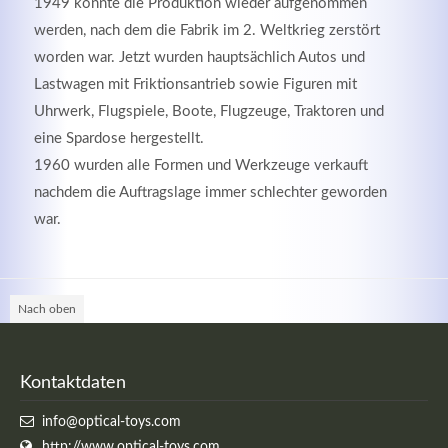
1949 konnte die Produktion wieder aufgenommen
werden, nach dem die Fabrik im 2. Weltkrieg zerstört
worden war. Jetzt wurden hauptsächlich Autos und
Lastwagen mit Friktionsantrieb sowie Figuren mit
Uhrwerk, Flugspiele, Boote, Flugzeuge, Traktoren und
eine Spardose hergestellt.
1960 wurden alle Formen und Werkzeuge verkauft
nachdem die Auftragslage immer schlechter geworden
war.
Modern & Simple
Nach oben
Lorem ipsum dolor sit amet, consectetuer adipiscing
elit. Aenean commodo ligula eget dolor.
Kontaktdaten
MEHR INFOS
info@optical-toys.com
http://www.optical-toys.com