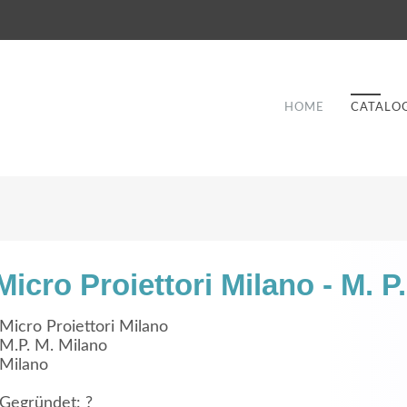
HOME
CATALO
Micro Proiettori Milano - M. P
Good Service
Micro Proiettori Milano
M.P. M. Milano
Lorem ipsum dolor sit amet, consectetuer
Milano
et
adipiscing elit. Aenean commodo ligula eget
a
dolor.
Gegründet: ?