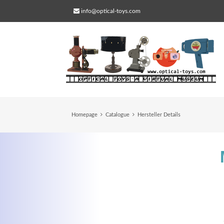
info@optical-toys.com
Homepage
Catalogue
Hersteller Details
Web Projects
Lorem ipsum dolor sit amet, consectetuer
adipiscing elit. Aenean commodo ligula eg
dolor.