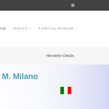
GUE
SERVICE
A VIRTUAL MUSEUM
Hersteller Details
. M. Milano
Modern & Simple
Lorem ipsum dolor sit amet, consectetuer
dipiscing elit. Aenean commodo ligula eget
dolor.