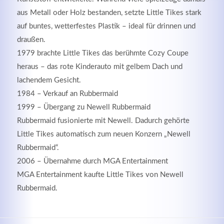
aus Metall oder Holz bestanden, setzte Little Tikes stark
auf buntes, wetterfestes Plastik – ideal für drinnen und
draußen.
1979 brachte Little Tikes das berühmte Cozy Coupe
heraus – das rote Kinderauto mit gelbem Dach und
lachendem Gesicht.
1984 – Verkauf an Rubbermaid
1999 – Übergang zu Newell Rubbermaid
Rubbermaid fusionierte mit
Newell
. Dadurch gehörte
Little Tikes automatisch zum neuen Konzern „Newell
Modern & Simple
Rubbermaid“.
2006 – Übernahme durch MGA Entertainment
Lorem ipsum dolor sit amet, consectetuer adipiscing
MGA Entertainment
kaufte Little Tikes von Newell
elit. Aenean commodo ligula eget dolor.
Rubbermaid.
MEHR INFOS