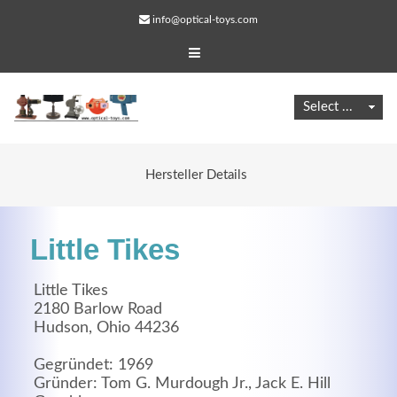
info@optical-toys.com
Hersteller Details
Little Tikes
Little Tikes
2180 Barlow Road
Hudson, Ohio 44236
Web Projects
Lorem ipsum dolor sit amet, consectetuer adipiscing
Gegründet: 1969
Gründer: Tom G. Murdough Jr., Jack E. Hill
elit. Aenean commodo ligula eget dolor.