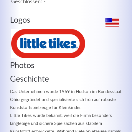
Geschlossen: -
MEHR INFOS
Logos
Photos
Geschichte
Das Unternehmen wurde 1969 in Hudson im Bundesstaat
Good Service
Ohio gegründet und spezialisierte sich früh auf robuste
Kunststoffspielzeuge für Kleinkinder.
Lorem ipsum dolor sit amet, consectetuer adipiscing
Little Tikes wurde bekannt, weil die Firma besonders
elit. Aenean commodo ligula eget dolor.
langlebige und sichere Spielsachen aus stabilem
MEHR INFOS
Kunststoff entwickelte. Während viele Spielzeuge damals