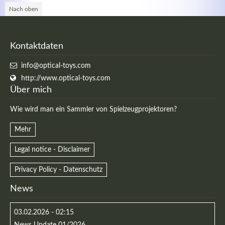
Nach oben
Kontaktdaten
info@optical-toys.com
Kontaktdaten
http://www.optical-toys.com
Über mich
Herbert
Lukaszewski
info@optical-toys.com
Wie wird man ein Sammler von Spielzeugprojektoren?
http://www.optical-toys.com
Mehr
Login
Legal notice - Disclaimer
Benutzername
Privacy Policy - Datenschutz
News
Passwort
03.02.2026 - 02:15