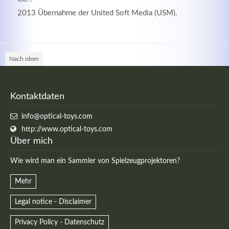
2013 Übernahme der United Soft Media (USM).
Nach oben
Kontaktdaten
Kontaktdaten
Herbert
Lukaszewski
info@optical-toys.com
info@optical-toys.com
http://www.optical-toys.com
http://www.optical-toys.com
Login
Über mich
Benutzername
Wie wird man ein Sammler von Spielzeugprojektoren?
Mehr
Legal notice - Disclaimer
Passwort
Privacy Policy - Datenschutz