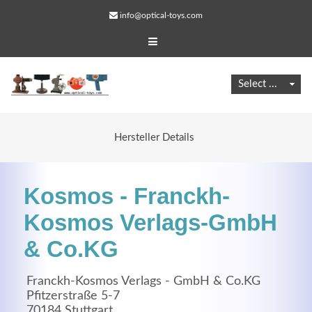
info@optical-toys.com
Hersteller Details
Kosmos - Franckh-
Kosmos Verlags-GmbH
& Co.KG
Web Projects
Franckh-Kosmos Verlags - GmbH & Co.KG
Lorem ipsum dolor sit amet, consectetuer adipiscing
Pfitzerstraße 5-7
elit. Aenean commodo ligula eget dolor.
70184 Stuttgart