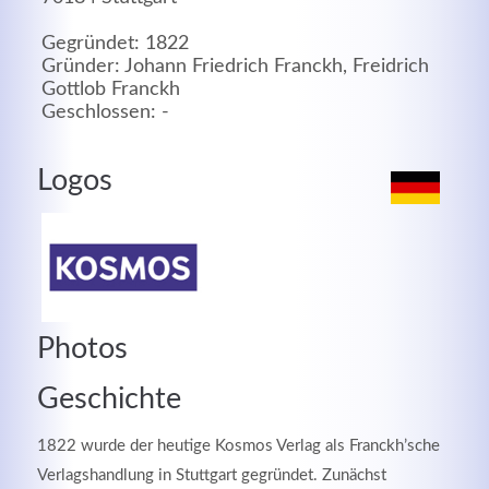
MEHR INFOS
Gegründet: 1822
Gründer: Johann Friedrich Franckh, Freidrich
Gottlob Franckh
Geschlossen: -
Logos
Photos
Good Service
Geschichte
Lorem ipsum dolor sit amet, consectetuer adipiscing
elit. Aenean commodo ligula eget dolor.
1822 wurde der heutige Kosmos Verlag als Franckh’sche
Verlagshandlung in Stuttgart gegründet. Zunächst
MEHR INFOS