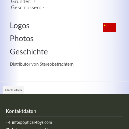
Gründer: ?
Geschlossen: -
MEHR INFOS
Logos
Photos
Geschichte
Distributor von Stereobetrachtern.
Nach oben
Good Service
Lorem ipsum dolor sit amet, consectetuer adipiscing
Kontaktdaten
elit. Aenean commodo ligula eget dolor.
info@optical-toys.com
MEHR INFOS