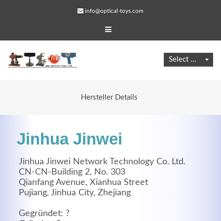
info@optical-toys.com
Hersteller Details
Jinhua Jinwei
Jinhua Jinwei Network Technology Co. Ltd.
CN-CN-Building 2, No. 303
Qianfang Avenue, Xianhua Street
Web Projects
Pujiang, Jinhua City, Zhejiang
Lorem ipsum dolor sit amet, consectetuer adipiscing
Gegründet: ?
elit. Aenean commodo ligula eget dolor.