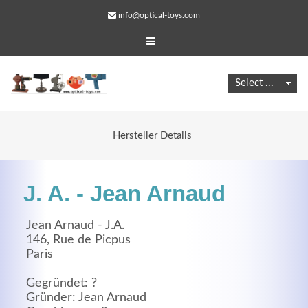
info@optical-toys.com
Hersteller Details
J. A. - Jean Arnaud
Jean Arnaud - J.A.
146, Rue de Picpus
Paris
Web Projects
Lorem ipsum dolor sit amet, consectetuer adipiscing
Gegründet: ?
Gründer: Jean Arnaud
elit. Aenean commodo ligula eget dolor.