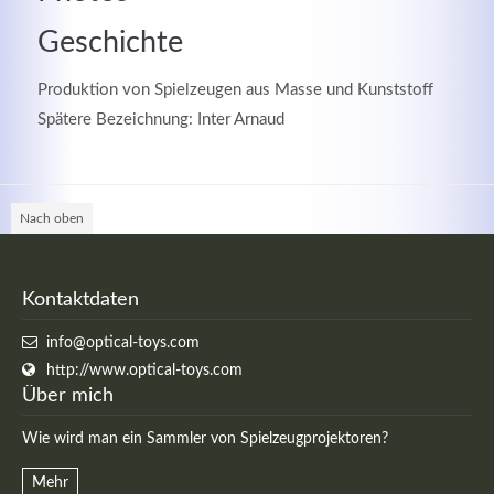
Geschichte
Produktion von Spielzeugen aus Masse und Kunststoff
Spätere Bezeichnung: Inter Arnaud
Nach oben
Kontaktdaten
Modern & Simple
info@optical-toys.com
Lorem ipsum dolor sit amet, consectetuer adipiscing
http://www.optical-toys.com
elit. Aenean commodo ligula eget dolor.
Über mich
Wie wird man ein Sammler von Spielzeugprojektoren?
MEHR INFOS
Mehr