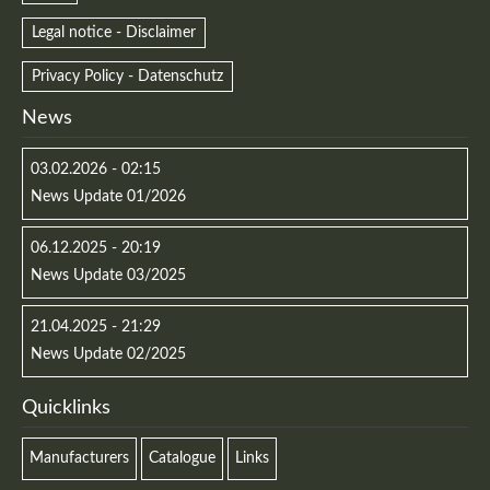
Legal notice - Disclaimer
Privacy Policy - Datenschutz
News
Kontaktdaten
03.02.2026 - 02:15
News Update 01/2026
Herbert
Lukaszewski
info@optical-toys.com
06.12.2025 - 20:19
http://www.optical-toys.com
News Update 03/2025
Login
21.04.2025 - 21:29
Benutzername
News Update 02/2025
Quicklinks
Passwort
Manufacturers
Catalogue
Links