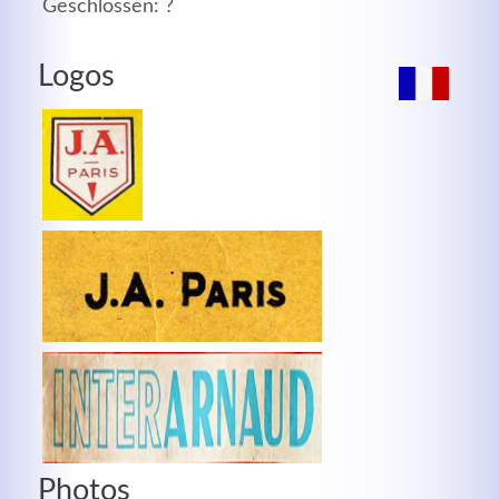
Geschlossen: ?
MEHR INFOS
Logos
Good Service
Lorem ipsum dolor sit amet, consectetuer adipiscing
elit. Aenean commodo ligula eget dolor.
Photos
MEHR INFOS