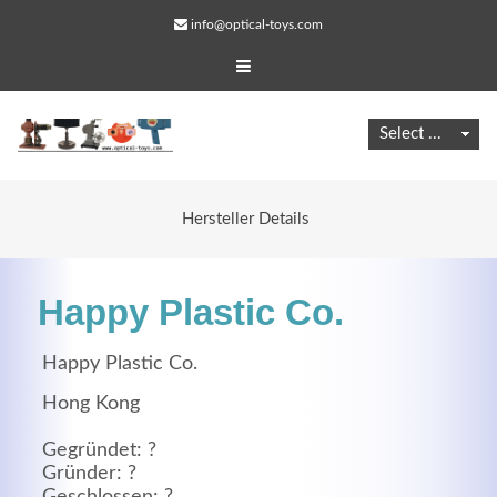
info@optical-toys.com
Hersteller Details
Happy Plastic Co.
Happy Plastic Co.
Hong Kong
Web Projects
Gegründet: ?
Lorem ipsum dolor sit amet, consectetuer adipiscing
Gründer: ?
elit. Aenean commodo ligula eget dolor.
Geschlossen: ?