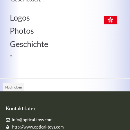
MEHR INFOS
Logos
Photos
Geschichte
?
Nach oben
Good Service
Lorem ipsum dolor sit amet, consectetuer adipiscing
Kontaktdaten
elit. Aenean commodo ligula eget dolor.
info@optical-toys.com
http://www.optical-toys.com
MEHR INFOS