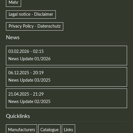
Mehr
Legal notice - Disclaimer
Privacy Policy - Datenschutz
News
Kontaktdaten
03.02.2026 - 02:15
Herbert
Lukaszewski
News Update 01/2026
info@optical-toys.com
http://www.optical-toys.com
06.12.2025 - 20:19
Login
News Update 03/2025
Benutzername
21.04.2025 - 21:29
News Update 02/2025
Quicklinks
Passwort
Manufacturers
Catalogue
Links