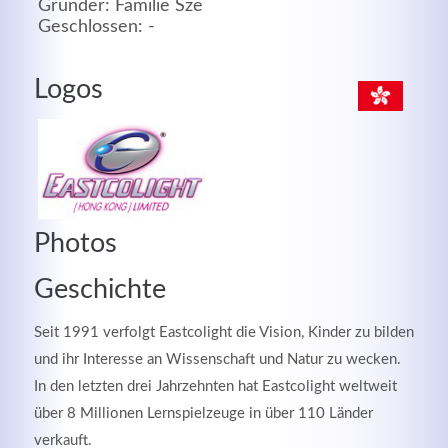
Gründer: Familie Sze
Geschlossen: -
MEHR INFOS
Logos
Photos
Geschichte
Good Service
Seit 1991 verfolgt Eastcolight die Vision, Kinder zu bilden
und ihr Interesse an Wissenschaft und Natur zu wecken.
Lorem ipsum dolor sit amet, consectetuer adipiscing
In den letzten drei Jahrzehnten hat Eastcolight weltweit
elit. Aenean commodo ligula eget dolor.
über 8 Millionen Lernspielzeuge in über 110 Länder
verkauft.
MEHR INFOS