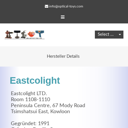
info@optical-toys.com
Hersteller Details
Eastcolight
Eastcolight LTD.
Room 1108-1110
Peninsula Centre, 67 Mody Road
Web Projects
Tsimshatsui East, Kowloon
Lorem ipsum dolor sit amet, consectetuer adipiscing
Gegründet: 1991
elit. Aenean commodo ligula eget dolor.