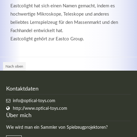
Eastcolight hat sich einen Namen gemacht, indem es
hochwertige Mikroskope, Teleskope und anderes
beliebtes Lernspielzeug für den Massenmarkt und den
Fachhandel entwickelt hat.
Eastcolight gehört zur Eastco Group.
Nach oben
Modern & Simple
Kontaktdaten
Lorem ipsum dolor sit amet, consectetuer adipiscing
info@optical-toys.com
elit. Aenean commodo ligula eget dolor.
http://www.optical-toys.com
Über mich
MEHR INFOS
Wie wird man ein Sammler von Spielzeugprojektoren?