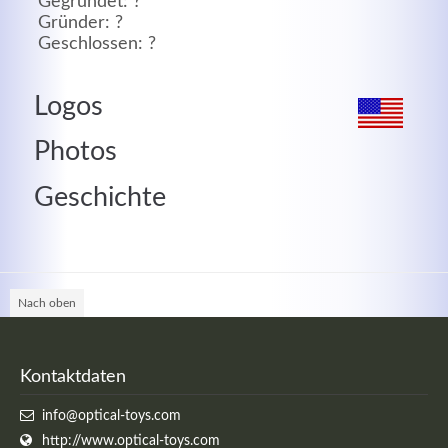
Gegründet: ?
Gründer: ?
MEHR INFOS
Geschlossen: ?
Logos
Photos
Geschichte
Nach oben
Good Service
Lorem ipsum dolor sit amet, consectetuer adipiscing
Kontaktdaten
elit. Aenean commodo ligula eget dolor.
info@optical-toys.com
http://www.optical-toys.com
MEHR INFOS