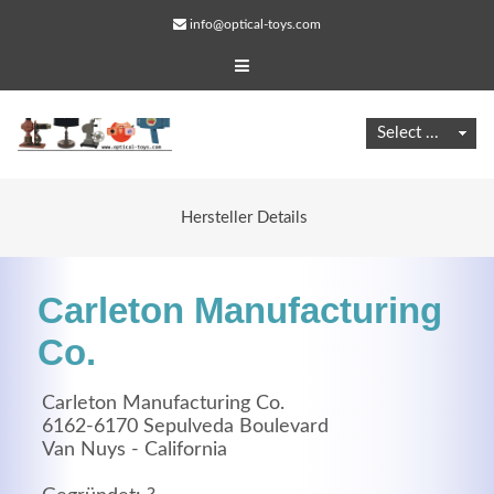
info@optical-toys.com
Hersteller Details
Carleton Manufacturing
Co.
Carleton Manufacturing Co.
Web Projects
6162-6170 Sepulveda Boulevard
Van Nuys - California
Lorem ipsum dolor sit amet, consectetuer adipiscing
elit. Aenean commodo ligula eget dolor.