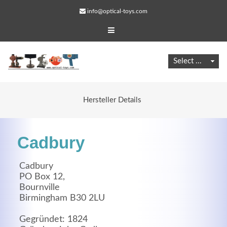
info@optical-toys.com
Hersteller Details
Cadbury
Cadbury
PO Box 12,
Bournville
Web Projects
Birmingham B30 2LU
Lorem ipsum dolor sit amet, consectetuer adipiscing
Gegründet: 1824
elit. Aenean commodo ligula eget dolor.