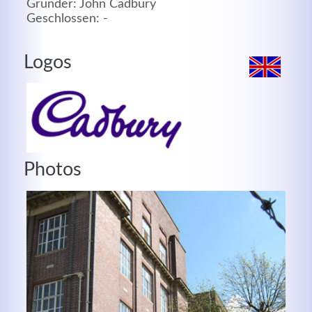
Gründer: John Cadbury
Geschlossen: -
MEHR INFOS
Logos
Photos
Good Service
Lorem ipsum dolor sit amet, consectetuer adipiscing
elit. Aenean commodo ligula eget dolor.
MEHR INFOS