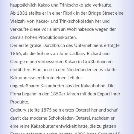
hauptsächlich Kakao und Trinkschokolade verkaufte.
Ab 1831 stellte er in einer Fabrik in der Bridge Street eine
Vielzahl von Kakao- und Trinkschokoladen her und
verkaufte diese vor allem an Wohlhabende wegen der
damals hohen Produktionskosten.
Kontaktdaten
Der erste große Durchbruch des Unternehmens erfolgte
1866, als die Söhne von John Cadbury Richard und
Herbert
Lukaszewski
George einen verbesserten Kakao in Großbritannien
info@optical-toys.com
einführten. Eine neue in den Niederlanden entwickelte
http://www.optical-toys.com
Kakaopresse entfernte einen Teil der
Login
ungenießbaren Kakaobutter aus der Kakaobohne. Die
Benutzername
Firma begann in den 1850er Jahren mit dem Export ihrer
Produkte.
Cadbury stellte 1875 sein erstes Osterei her und schuf
damit das moderne Schokoladen-Osterei, nachdem er
Passwort
eine reine Kakaobutter entwickelt hatte, die zu glatten