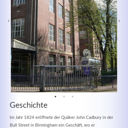
Modern & Simple
Lorem ipsum dolor sit amet, consectetuer adipiscing
elit. Aenean commodo ligula eget dolor.
Geschichte
MEHR INFOS
Im Jahr 1824 eröffnete der Quäker John Cadbury in der
Bull Street in Birmingham ein Geschäft, wo er