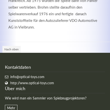
Frankreich. Ab 1975 wurden die Spiele dann von Parker
selber vertrieben. Brohm stellte daraufhin den
Spielwarenverkauf 1976 ein und fertigte danach
Kunststoffteile für den Autozulieferer VDO Automotive
AG in Vielbrunn.
Kontaktdaten
Herbert
Lukaszewski
Nach oben
info@optical-toys.com
http://www.optical-toys.com
Login
Kontaktdaten
Benutzername
info@optical-toys.com
http://www.optical-toys.com
Über mich
Passwort
Wie wird man ein Sammler von Spielzeugprojektoren?
Mehr