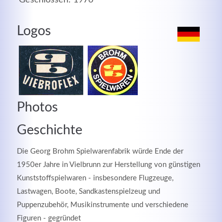
MEHR INFOS
Logos
Photos
Geschichte
Die Georg Brohm Spielwarenfabrik würde Ende der
Good Service
1950er Jahre in Vielbrunn zur Herstellung von günstigen
Kunststoffspielwaren - insbesondere Flugzeuge,
Lorem ipsum dolor sit amet, consectetuer adipiscing
Lastwagen, Boote, Sandkastenspielzeug und
elit. Aenean commodo ligula eget dolor.
Puppenzubehör, Musikinstrumente und verschiedene
Figuren - gegründet
MEHR INFOS