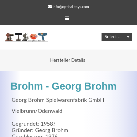
info@optical-toys.com
Hersteller Details
Brohm - Georg Brohm
Georg Brohm Spielwarenfabrik GmbH
Vielbrunn/Odenwald
Web Projects
Gegründet: 1958?
Lorem ipsum dolor sit amet, consectetuer adipiscing
Gründer: Georg Brohm
elit. Aenean commodo ligula eget dolor.
Geschlossen: 1976