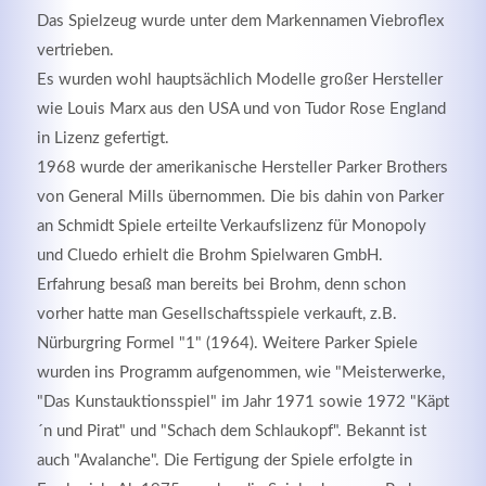
Das Spielzeug wurde unter dem Markennamen Viebroflex
vertrieben.
Es wurden wohl hauptsächlich Modelle großer Hersteller
wie Louis Marx aus den USA und von Tudor Rose England
in Lizenz gefertigt.
1968 wurde der amerikanische Hersteller Parker Brothers
von General Mills übernommen. Die bis dahin von Parker
an Schmidt Spiele erteilte Verkaufslizenz für Monopoly
und Cluedo erhielt die Brohm Spielwaren GmbH.
Erfahrung besaß man bereits bei Brohm, denn schon
Modern & Simple
vorher hatte man Gesellschaftsspiele verkauft, z.B.
Nürburgring Formel "1" (1964). Weitere Parker Spiele
Lorem ipsum dolor sit amet, consectetuer adipiscing
wurden ins Programm aufgenommen, wie "Meisterwerke,
elit. Aenean commodo ligula eget dolor.
"Das Kunstauktionsspiel" im Jahr 1971 sowie 1972 "Käpt
´n und Pirat" und "Schach dem Schlaukopf". Bekannt ist
MEHR INFOS
auch "Avalanche". Die Fertigung der Spiele erfolgte in