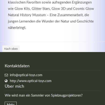
klassischen Favoriten sowie aufregenden Ergänzungen
wie Glow Kits, Glitter Stars, Glow 3D und Cosmic Glow
Natural History Museum – Eine Zusammenarbeit, die
jungen Lernenden die Wunder der Natur und Geschichte
näherbringt.
Kontaktdaten
Herbert
Lukaszewski
Nach oben
info@optical-toys.com
http://www.optical-toys.com
Login
Kontaktdaten
Benutzername
info@optical-toys.com
http://www.optical-toys.com
Über mich
Passwort
Wie wird man ein Sammler von Spielzeugprojektoren?