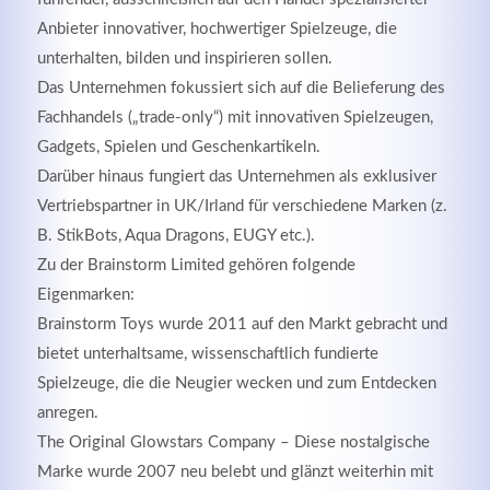
Anbieter innovativer, hochwertiger Spielzeuge, die
unterhalten, bilden und inspirieren sollen.
Das Unternehmen fokussiert sich auf die Belieferung des
Fachhandels („trade-only“) mit innovativen Spielzeugen,
Gadgets, Spielen und Geschenkartikeln.
Darüber hinaus fungiert das Unternehmen als exklusiver
Vertriebspartner in UK/Irland für verschiedene Marken (z.
B. StikBots, Aqua Dragons, EUGY etc.).
Zu der Brainstorm Limited gehören folgende
Eigenmarken:
Modern & Simple
Brainstorm Toys
wurde 2011 auf den Markt gebracht und
bietet unterhaltsame, wissenschaftlich fundierte
Lorem ipsum dolor sit amet, consectetuer adipiscing
Spielzeuge, die die Neugier wecken und zum Entdecken
elit. Aenean commodo ligula eget dolor.
anregen.
MEHR INFOS
The Original Glowstars Company
– Diese nostalgische
Marke wurde 2007 neu belebt und glänzt weiterhin mit