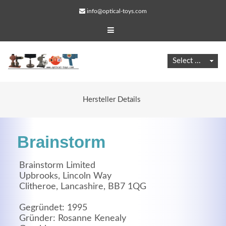
info@optical-toys.com
Hersteller Details
Brainstorm
Brainstorm Limited
Upbrooks, Lincoln Way
Clitheroe, Lancashire, BB7 1QG
Web Projects
Lorem ipsum dolor sit amet, consectetuer adipiscing
Gegründet: 1995
Gründer: Rosanne Kenealy
elit. Aenean commodo ligula eget dolor.