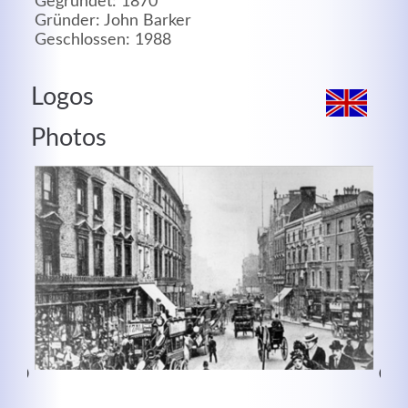
Gegründet: 1870
Gründer: John Barker
MEHR INFOS
Geschlossen: 1988
Logos
Photos
Good Service
Lorem ipsum dolor sit amet, consectetuer adipiscing
elit. Aenean commodo ligula eget dolor.
MEHR INFOS