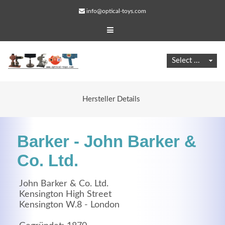
info@optical-toys.com
Hersteller Details
Barker - John Barker &
Co. Ltd.
John Barker & Co. Ltd.
Web Projects
Kensington High Street
Kensington W.8 - London
Lorem ipsum dolor sit amet, consectetuer adipiscing
elit. Aenean commodo ligula eget dolor.