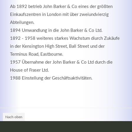
Ab 1892 betrieb John Barker & Co eines der größten
Einkaufszentren in London mit über zweiundvierzig
Abteilungen.
1894 Umwandlung in die John Barker & Co Ltd.
1892 - 1958 weiteres starkes Wachstum diurch Zukäufe
Kontaktdaten
in der Kensington High Street, Ball Street und der
Terminus Road, Eastbourne.
Herbert
Lukaszewski
1957 Übernahme der John Barker & Co Ltd durch die
info@optical-toys.com
House of Fraser Ltd.
http://www.optical-toys.com
1988 Einstellung der Geschäftsaktivitäten.
Login
Benutzername
Passwort
Nach oben