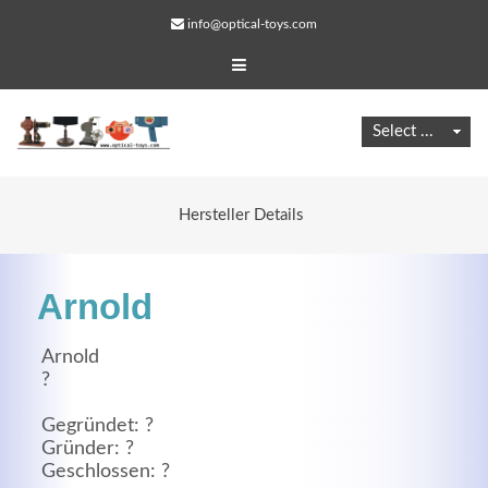
info@optical-toys.com
Hersteller Details
Arnold
Arnold
?
Web Projects
Gegründet: ?
Lorem ipsum dolor sit amet, consectetuer adipiscing
Gründer: ?
Geschlossen: ?
elit. Aenean commodo ligula eget dolor.