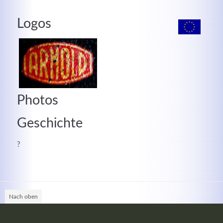
MEHR INFOS
Logos
Photos
Geschichte
?
Good Service
Lorem ipsum dolor sit amet, consectetuer adipiscing
elit. Aenean commodo ligula eget dolor.
Nach oben
MEHR INFOS