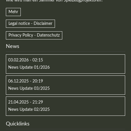
Wie wird man ein Sammler von Spielzeugprojektoren?
Mehr
Legal notice - Disclaimer
Privacy Policy - Datenschutz
Kontaktdaten
News
Herbert
Lukaszewski
03.02.2026 - 02:15
info@optical-toys.com
News Update 01/2026
http://www.optical-toys.com
Login
06.12.2025 - 20:19
News Update 03/2025
Benutzername
21.04.2025 - 21:29
News Update 02/2025
Passwort
Quicklinks