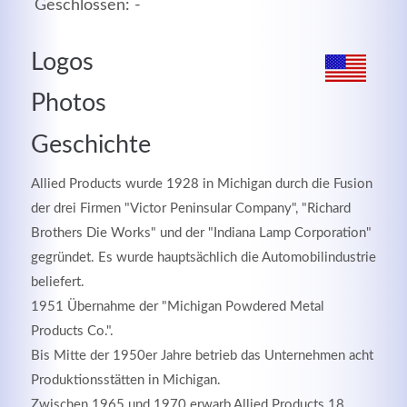
Geschlossen: -
MEHR INFOS
Logos
Photos
Geschichte
Allied Products wurde 1928 in Michigan durch die Fusion
der drei Firmen "Victor Peninsular Company", "Richard
Brothers Die Works" und der "Indiana Lamp Corporation"
gegründet. Es wurde hauptsächlich die Automobilindustrie
beliefert.
Good Service
1951 Übernahme der "Michigan Powdered Metal
Products Co.".
Lorem ipsum dolor sit amet, consectetuer adipiscing
Bis Mitte der 1950er Jahre betrieb das Unternehmen acht
elit. Aenean commodo ligula eget dolor.
Produktionsstätten in Michigan.
MEHR INFOS
Zwischen 1965 und 1970 erwarb Allied Products 18