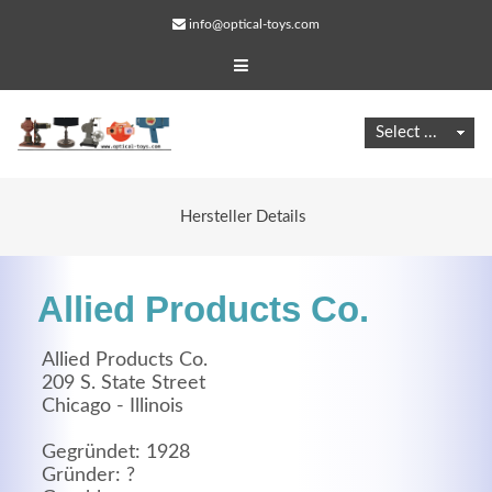
info@optical-toys.com
Hersteller Details
Allied Products Co.
Allied Products Co.
209 S. State Street
Chicago - Illinois
Web Projects
Lorem ipsum dolor sit amet, consectetuer adipiscing
Gegründet: 1928
Gründer: ?
elit. Aenean commodo ligula eget dolor.