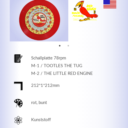
MEHR INFOS
Schallplatte 78rpm
M-1 / TOOTLES THE TUG
M-2 / THE LITTLE RED ENGINE
212*1*212mm
Good Service
rot, bunt
Lorem ipsum dolor sit amet, consectetuer adipiscing
elit. Aenean commodo ligula eget dolor.
Kunststoff
MEHR INFOS