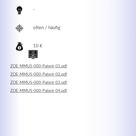
-
often / häufig
10 €
ZOE-MMUS-000-Patent-01.pdf
ZOE-MMUS-000-Patent-02.pdf
ZOE-MMUS-000-Patent-03.pdf
Modern & Simple
ZOE-MMUS-000-Patent-04.pdf
Lorem ipsum dolor sit amet, consectetuer adipiscing
elit. Aenean commodo ligula eget dolor.
MEHR INFOS