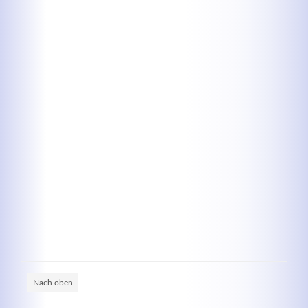
Kontaktdaten
Herbert
Lukaszewski
info@optical-toys.com
http://www.optical-toys.com
Login
Benutzername
Passwort
Nach oben