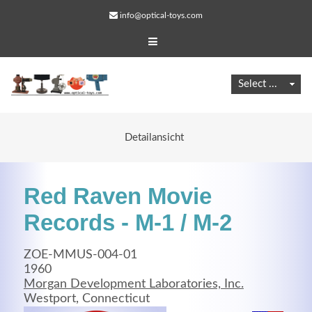
info@optical-toys.com
Detailansicht
Red Raven Movie
Records - M-1 / M-2
ZOE-MMUS-004-01
Web Projects
1960
Morgan Development Laboratories, Inc.
Lorem ipsum dolor sit amet, consectetuer adipiscing
Westport, Connecticut
elit. Aenean commodo ligula eget dolor.