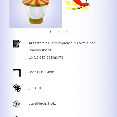
MEHR INFOS
Aufsatz für Plattenspieler in Form eines
Praxinoskops
16 Spiegelsegmente
85*100*85mm
Good Service
gelb, rot
Lorem ipsum dolor sit amet, consectetuer adipiscing
elit. Aenean commodo ligula eget dolor.
Stahlblech, Holz
MEHR INFOS