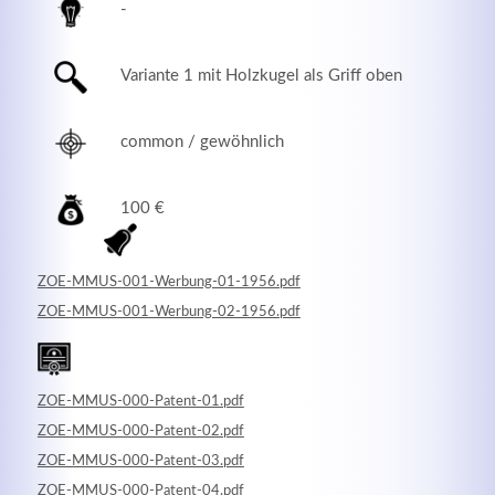
-
Variante 1 mit Holzkugel als Griff oben
common / gewöhnlich
100 €
ZOE-MMUS-001-Werbung-01-1956.pdf
ZOE-MMUS-001-Werbung-02-1956.pdf
Modern & Simple
Lorem ipsum dolor sit amet, consectetuer adipiscing
elit. Aenean commodo ligula eget dolor.
ZOE-MMUS-000-Patent-01.pdf
ZOE-MMUS-000-Patent-02.pdf
MEHR INFOS
ZOE-MMUS-000-Patent-03.pdf
ZOE-MMUS-000-Patent-04.pdf