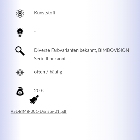
Kunststoff
-
Diverse Farbvarianten bekannt, BIMBOVISION
Serie II bekannt
often / häufig
Modern & Simple
20 €
Lorem ipsum dolor sit amet, consectetuer adipiscing
elit. Aenean commodo ligula eget dolor.
VSL-BIMB-001-Dialiste-01.pdf
MEHR INFOS