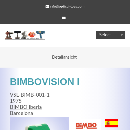
info@optical-toys.com
Detailansicht
BIMBOVISION I
VSL-BIMB-001-1
1975
BIMBO Iberia
Web Projects
Barcelona
Lorem ipsum dolor sit amet, consectetuer adipiscing
elit. Aenean commodo ligula eget dolor.