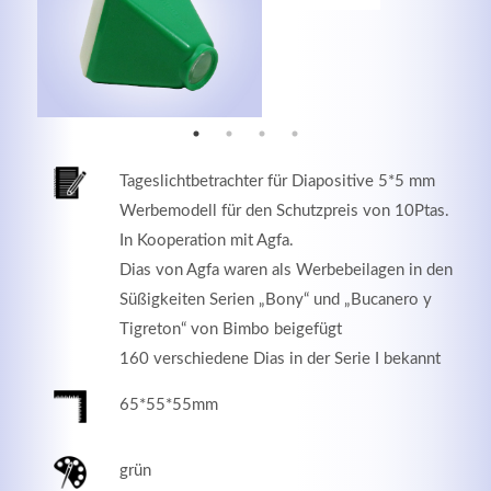
MEHR INFOS
Tageslichtbetrachter für Diapositive 5*5 mm
Werbemodell für den Schutzpreis von 10Ptas.
In Kooperation mit Agfa.
Dias von Agfa waren als Werbebeilagen in den
Süßigkeiten Serien „Bony“ und „Bucanero y
Tigreton“ von Bimbo beigefügt
Good Service
160 verschiedene Dias in der Serie I bekannt
Lorem ipsum dolor sit amet, consectetuer adipiscing
65*55*55mm
elit. Aenean commodo ligula eget dolor.
grün
MEHR INFOS