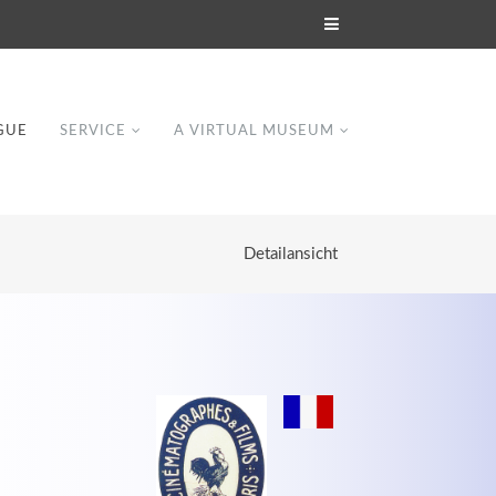
GUE
SERVICE
A VIRTUAL MUSEUM
Detailansicht
Modern & Simple
Lorem ipsum dolor sit amet, consectetuer
dipiscing elit. Aenean commodo ligula eget
dolor.