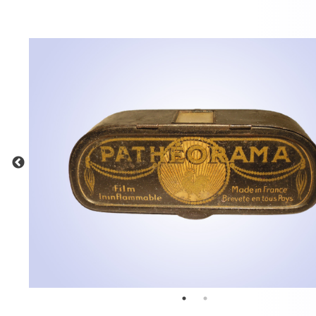
MEHR INFOS
in
Registrieren
tzername
wort