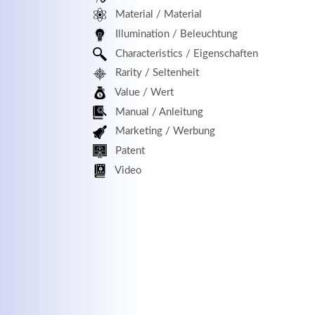
Material / Material
MEHR INFOS
Illumination / Beleuchtung
Characteristics / Eigenschaften
Rarity / Seltenheit
Value / Wert
Manual / Anleitung
Marketing / Werbung
Patent
Kontaktdaten
Log
Video
Herbert
Lukaszewski
Benu
info@optical-toys.com
http://www.optical-toys.com
Pass