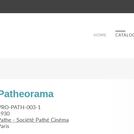
HOME
CATALO
Patheorama
Good Service
VRO-PATH-003-1
1930
Lorem ipsum dolor sit amet, consectetuer
Pathe - Société Pathé Cinéma
et
adipiscing elit. Aenean commodo ligula eget
a
aris
dolor.