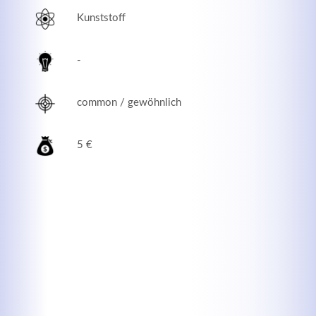
Kunststoff
-
common / gewöhnlich
5 €
Modern & Simple
Lorem ipsum dolor sit amet, consectetuer adipiscing
elit. Aenean commodo ligula eget dolor.
MEHR INFOS