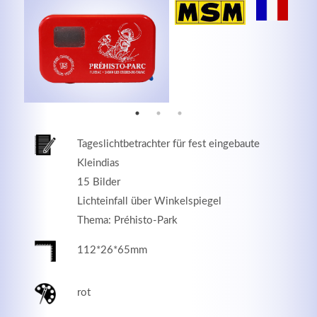
MEHR INFOS
Tageslichtbetrachter für fest eingebaute
Kleindias
15 Bilder
Lichteinfall über Winkelspiegel
Thema: Préhisto-Park
Good Service
112*26*65mm
Lorem ipsum dolor sit amet, consectetuer adipiscing
elit. Aenean commodo ligula eget dolor.
rot
MEHR INFOS