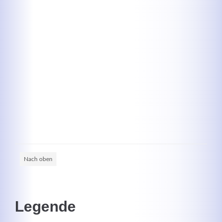
Kontaktdaten
Herbert
Lukaszewski
info@optical-toys.com
http://www.optical-toys.com
Login
Benutzername
Nach oben
Passwort
Legende