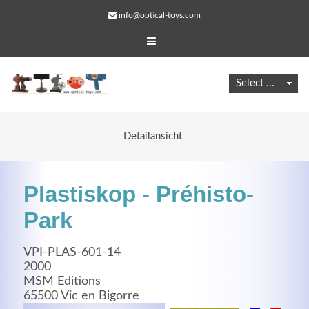
info@optical-toys.com
Detailansicht
Plastiskop - Préhisto-
Park
VPI-PLAS-601-14
Web Projects
2000
MSM Editions
Lorem ipsum dolor sit amet, consectetuer adipiscing
65500 Vic en Bigorre
elit. Aenean commodo ligula eget dolor.