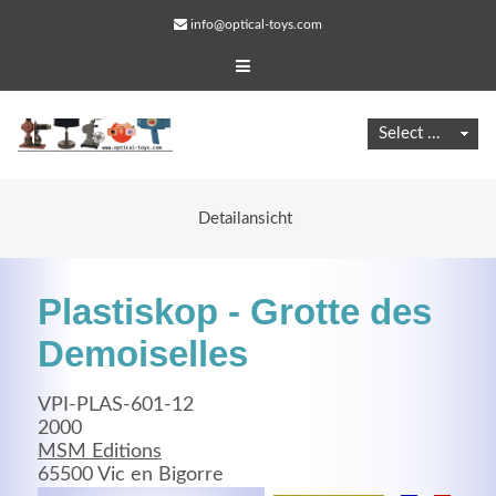
info@optical-toys.com
Detailansicht
Plastiskop - Grotte des
Demoiselles
VPI-PLAS-601-12
Web Projects
2000
MSM Editions
Lorem ipsum dolor sit amet, consectetuer adipiscing
65500 Vic en Bigorre
elit. Aenean commodo ligula eget dolor.