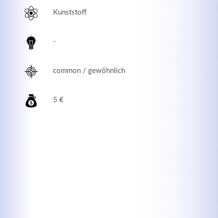
Kunststoff
-
common / gewöhnlich
5 €
Modern & Simple
Lorem ipsum dolor sit amet, consectetuer adipiscing
elit. Aenean commodo ligula eget dolor.
MEHR INFOS