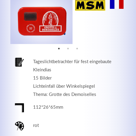
MEHR INFOS
Tageslichtbetrachter für fest eingebaute
Kleindias
15 Bilder
Lichteinfall über Winkelspiegel
Thema: Grotte des Demoiselles
Good Service
112*26*65mm
Lorem ipsum dolor sit amet, consectetuer adipiscing
elit. Aenean commodo ligula eget dolor.
rot
MEHR INFOS