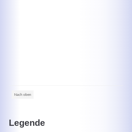
Kontaktdaten
Herbert
Lukaszewski
info@optical-toys.com
http://www.optical-toys.com
Login
Benutzername
Nach oben
Passwort
Legende