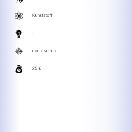
Kunststoff
-
rare / selten
25 €
Modern & Simple
Lorem ipsum dolor sit amet, consectetuer adipiscing
elit. Aenean commodo ligula eget dolor.
MEHR INFOS