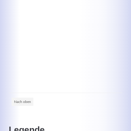
Kontaktdaten
Herbert
Lukaszewski
info@optical-toys.com
http://www.optical-toys.com
Login
Benutzername
Nach oben
Passwort
Legende