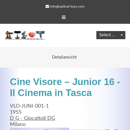
info@optical-toys.com
Detailansicht
Cine Visore – Junior 16 -
Il Cinema in Tasca
VLO-JUNI-001-1
Web Projects
1955
D G - Giocattoli DG
Lorem ipsum dolor sit amet, consectetuer adipiscing
Milano
elit. Aenean commodo ligula eget dolor.