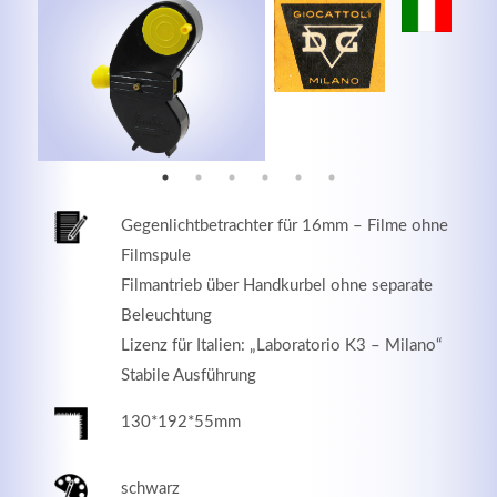
MEHR INFOS
Gegenlichtbetrachter für 16mm – Filme ohne
Filmspule
Filmantrieb über Handkurbel ohne separate
Beleuchtung
Lizenz für Italien: „Laboratorio K3 – Milano“
Good Service
Stabile Ausführung
Lorem ipsum dolor sit amet, consectetuer adipiscing
130*192*55mm
elit. Aenean commodo ligula eget dolor.
schwarz
MEHR INFOS