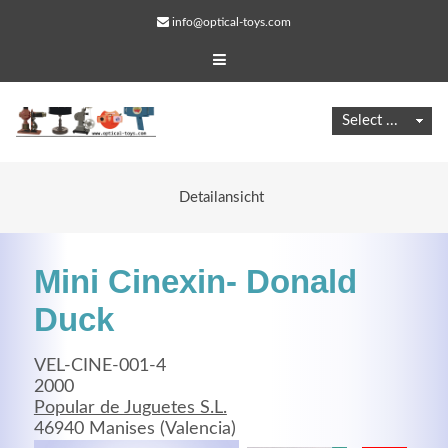
info@optical-toys.com
Detailansicht
Mini Cinexin- Donald
Duck
VEL-CINE-001-4
Web Projects
2000
Popular de Juguetes S.L.
Lorem ipsum dolor sit amet, consectetuer adipiscing
46940 Manises (Valencia)
elit. Aenean commodo ligula eget dolor.