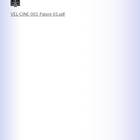
VEL-CINE-001-Patent-01.pdf
Kontaktdaten
Herbert
Lukaszewski
info@optical-toys.com
http://www.optical-toys.com
Login
Benutzername
Passwort