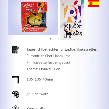
MEHR INFOS
Tageslichtbetrachter für Endlosfilmkassetten
Filmantrieb über Handkurbel
Filmkassette fest eingebaut
Thema: Donald Duck
135*105*40mm
Good Service
Lorem ipsum dolor sit amet, consectetuer adipiscing
gelb, schwarz
elit. Aenean commodo ligula eget dolor.
MEHR INFOS
Kunststoff