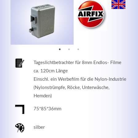
MEHR INFOS
Tageslichtbetrachter für 8mm Endlos- Filme
ca. 120cm Länge
Einschl. ein Werbefilm für die Nylon-Industrie
(Nylonstrümpfe, Röcke, Unterwäsche,
Hemden)
Good Service
75*85*36mm
Lorem ipsum dolor sit amet, consectetuer adipiscing
elit. Aenean commodo ligula eget dolor.
silber
MEHR INFOS