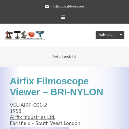
info@optical-toys.com
Detailansicht
Airfix Filmoscope
Viewer – BRI-NYLON
VEL-AIRF-001-2
Web Projects
1958
Airfix Industries Ltd.
Lorem ipsum dolor sit amet, consectetuer adipiscing
Earlsfield - South West London
elit. Aenean commodo ligula eget dolor.