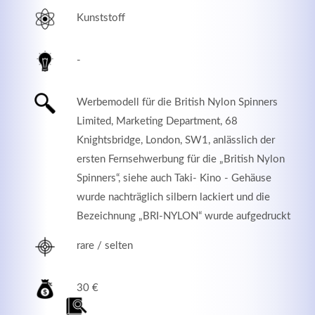
Kunststoff
-
Werbemodell für die British Nylon Spinners
Limited, Marketing Department, 68
Knightsbridge, London, SW1, anlässlich der
ersten Fernsehwerbung für die „British Nylon
Spinners“, siehe auch Taki- Kino - Gehäuse
wurde nachträglich silbern lackiert und die
Modern & Simple
Bezeichnung „BRI-NYLON“ wurde aufgedruckt
Lorem ipsum dolor sit amet, consectetuer adipiscing
rare / selten
elit. Aenean commodo ligula eget dolor.
MEHR INFOS
30 €