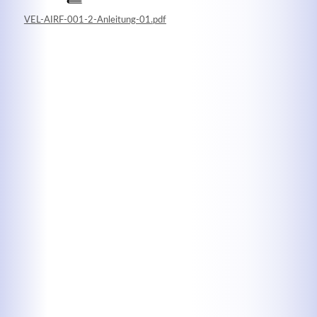
VEL-AIRF-001-2-Anleitung-01.pdf
Kontaktdaten
Herbert
Lukaszewski
info@optical-toys.com
http://www.optical-toys.com
Login
Benutzername
Passwort