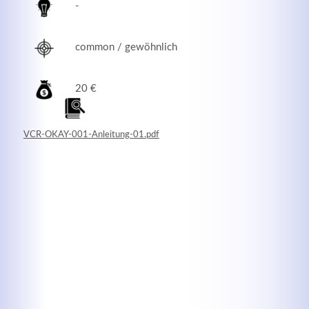
-
common / gewöhnlich
20 €
VCR-OKAY-001-Anleitung-01.pdf
Modern & Simple
Lorem ipsum dolor sit amet, consectetuer adipiscing
elit. Aenean commodo ligula eget dolor.
MEHR INFOS