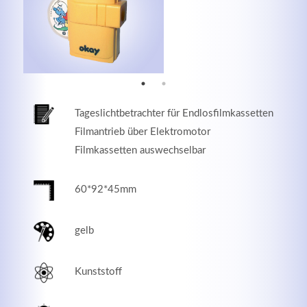
MEHR INFOS
Tageslichtbetrachter für Endlosfilmkassetten
Filmantrieb über Elektromotor
Filmkassetten auswechselbar
60*92*45mm
Good Service
gelb
Lorem ipsum dolor sit amet, consectetuer adipiscing
elit. Aenean commodo ligula eget dolor.
Kunststoff
MEHR INFOS