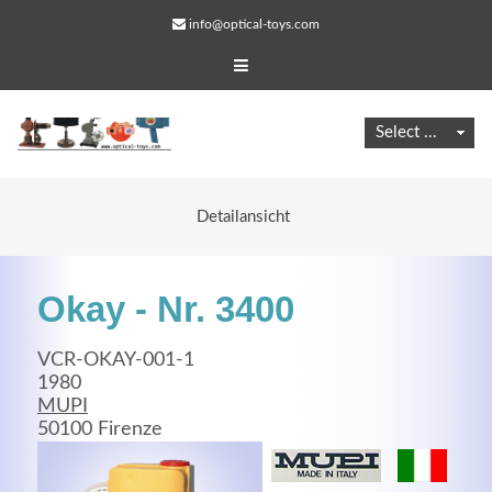
info@optical-toys.com
Detailansicht
Okay - Nr. 3400
VCR-OKAY-001-1
1980
MUPI
Web Projects
50100 Firenze
Lorem ipsum dolor sit amet, consectetuer adipiscing
elit. Aenean commodo ligula eget dolor.