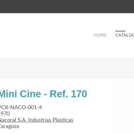
HOME
CATALO
Mini Cine - Ref. 170
Good Service
VCR-NACO-001-4
1970
Lorem ipsum dolor sit amet, consectetuer
acoral S.A. Industrias Plasticas
et
adipiscing elit. Aenean commodo ligula eget
a
Zaragoza
dolor.