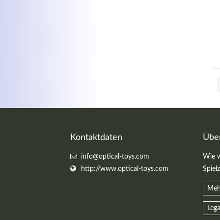
Kontaktdaten
Übe
info@optical-toys.com
Wie w
http://www.optical-toys.com
Spiel
Meh
Lega