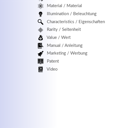
Material / Material
MEHR INFOS
Illumination / Beleuchtung
Characteristics / Eigenschaften
Rarity / Seltenheit
Value / Wert
Manual / Anleitung
Marketing / Werbung
Patent
Kontaktdaten
Log
Video
Herbert
Lukaszewski
Benu
info@optical-toys.com
http://www.optical-toys.com
Pass