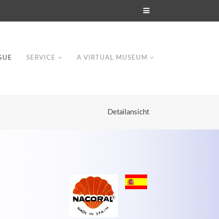
GUE
SERVICE
A VIRTUAL MUSEUM
Detailansicht
Modern & Simple
Lorem ipsum dolor sit amet, consectetuer
dipiscing elit. Aenean commodo ligula eget
dolor.