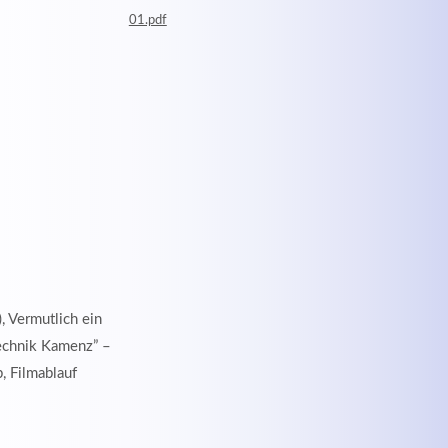
01.pdf
), Vermutlich ein
echnik Kamenz” –
, Filmablauf