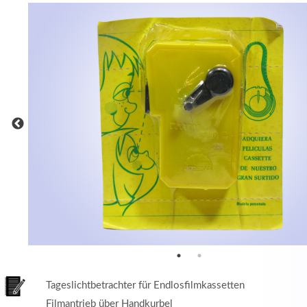
MEHR INFOS
in
Registrieren
tzername
wort
Tageslichtbetrachter für Endlosfilmkassetten
Filmantrieb über Handkurbel