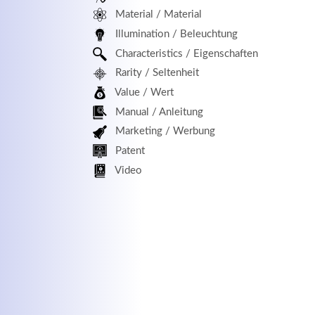
Material / Material
MEHR INFOS
Illumination / Beleuchtung
Characteristics / Eigenschaften
Rarity / Seltenheit
Value / Wert
Manual / Anleitung
Marketing / Werbung
Patent
Kontaktdaten
Log
Video
Herbert
Lukaszewski
Benu
info@optical-toys.com
http://www.optical-toys.com
Pass