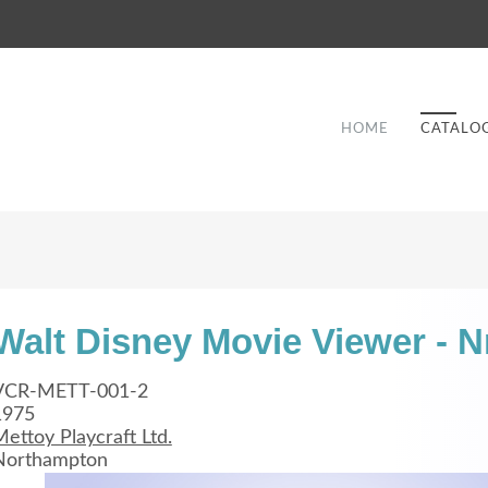
HOME
CATALO
Walt Disney Movie Viewer - N
Good Service
VCR-METT-001-2
1975
Lorem ipsum dolor sit amet, consectetuer
ettoy Playcraft Ltd.
et
adipiscing elit. Aenean commodo ligula eget
a
Northampton
dolor.