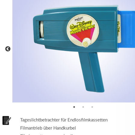
MEHR INFOS
in
Registrieren
tzername
wort
Tageslichtbetrachter für Endlosfilmkassetten
Filmantrieb über Handkurbel