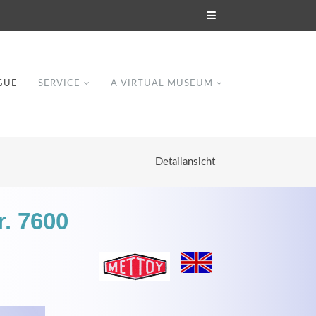
GUE
SERVICE
A VIRTUAL MUSEUM
Detailansicht
r. 7600
Modern & Simple
Lorem ipsum dolor sit amet, consectetuer
dipiscing elit. Aenean commodo ligula eget
dolor.