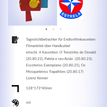
MEHR INFOS
Tageslichtbetrachter für Endlosfilmkassetten
Filmantrieb über Handkurbel
einschl. 4 Kassetten: O Trenzinho do Donald
(20.80.22), Pateta e seu Aviáo (20.80.23),
Escoteiros Exemplares (20.80.25), Os
Mosqueteiros Trapalhöes (20.80.17)
Good Service
Lizenz Kenner
Lorem ipsum dolor sit amet, consectetuer adipiscing
128*173*40mm
elit. Aenean commodo ligula eget dolor.
rot
MEHR INFOS