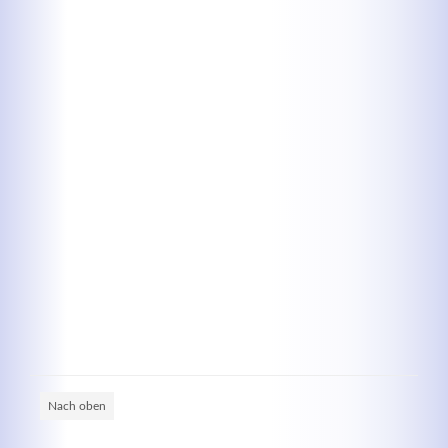
Kontaktdaten
Herbert
Lukaszewski
info@optical-toys.com
http://www.optical-toys.com
Login
Benutzername
Passwort
Nach oben