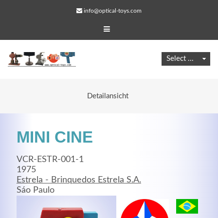
info@optical-toys.com
Detailansicht
MINI CINE
VCR-ESTR-001-1
1975
Estrela - Brinquedos Estrela S.A.
Web Projects
Sáo Paulo
Lorem ipsum dolor sit amet, consectetuer adipiscing
elit. Aenean commodo ligula eget dolor.