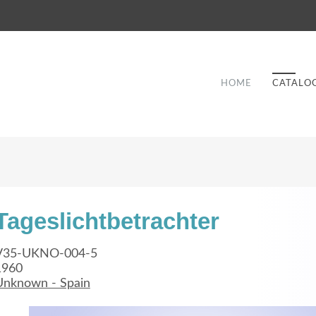
HOME
CATALO
Tageslichtbetrachter
Good Service
V35-UKNO-004-5
1960
Lorem ipsum dolor sit amet, consectetuer
Unknown - Spain
et
adipiscing elit. Aenean commodo ligula eget
a
dolor.