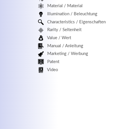
Material / Material
MEHR INFOS
Illumination / Beleuchtung
Characteristics / Eigenschaften
Rarity / Seltenheit
Value / Wert
Manual / Anleitung
Marketing / Werbung
Patent
Kontaktdaten
Log
Video
Herbert
Lukaszewski
Benu
info@optical-toys.com
http://www.optical-toys.com
Pass