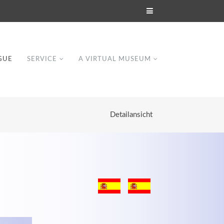
GUE
SERVICE
A VIRTUAL MUSEUM
Detailansicht
Modern & Simple
Lorem ipsum dolor sit amet, consectetuer
dipiscing elit. Aenean commodo ligula eget
dolor.