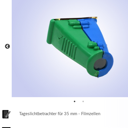
MEHR INFOS
in
Registrieren
tzername
wort
Tageslichtbetrachter für 35 mm - Filmzellen