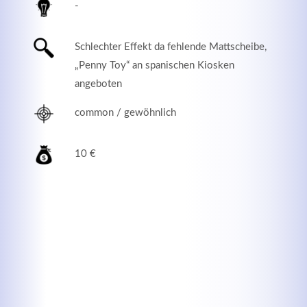
-
Schlechter Effekt da fehlende Mattscheibe,
„Penny Toy“ an spanischen Kiosken
angeboten
common / gewöhnlich
10 €
Modern & Simple
Lorem ipsum dolor sit amet, consectetuer adipiscing
elit. Aenean commodo ligula eget dolor.
MEHR INFOS