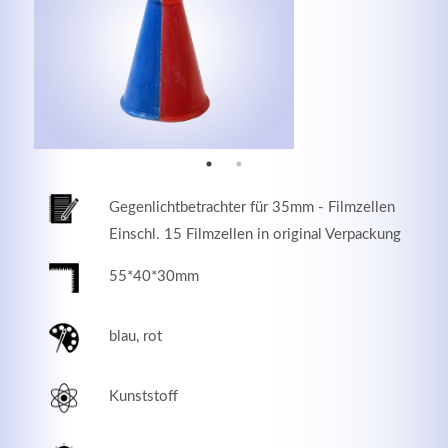
MEHR INFOS
Gegenlichtbetrachter für 35mm - Filmzellen
Einschl. 15 Filmzellen in original Verpackung
55*40*30mm
Good Service
blau, rot
Lorem ipsum dolor sit amet, consectetuer adipiscing
elit. Aenean commodo ligula eget dolor.
Kunststoff
MEHR INFOS