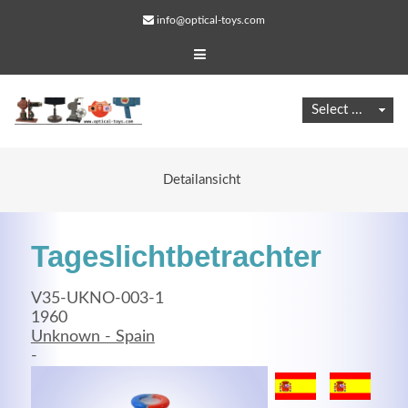
info@optical-toys.com
Detailansicht
Tageslichtbetrachter
V35-UKNO-003-1
1960
Unknown - Spain
Web Projects
-
Lorem ipsum dolor sit amet, consectetuer adipiscing
elit. Aenean commodo ligula eget dolor.