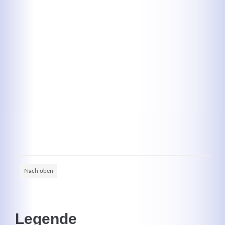
Kontaktdaten
Herbert
Lukaszewski
info@optical-toys.com
http://www.optical-toys.com
Login
Benutzername
Nach oben
Passwort
Legende