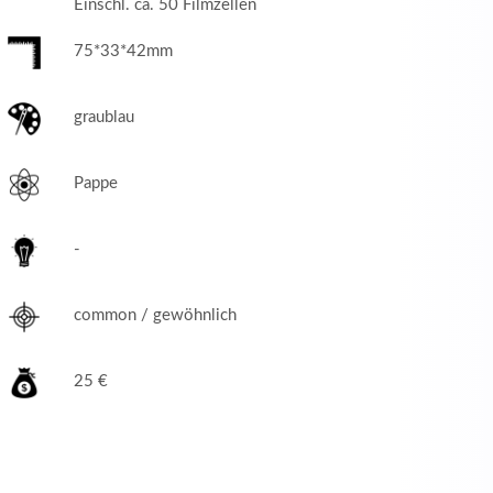
Einschl. ca. 50 Filmzellen
75*33*42mm
graublau
Pappe
-
common / gewöhnlich
25 €