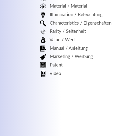
Material / Material
MEHR INFOS
Illumination / Beleuchtung
Characteristics / Eigenschaften
Rarity / Seltenheit
Value / Wert
Manual / Anleitung
Marketing / Werbung
Patent
Kontaktdaten
Log
Video
Herbert
Lukaszewski
Benu
info@optical-toys.com
http://www.optical-toys.com
Pass