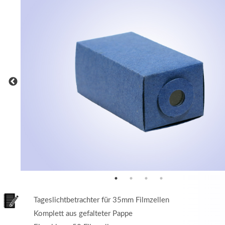
MEHR INFOS
in
Registrieren
tzername
wort
Tageslichtbetrachter für 35mm Filmzellen
Komplett aus gefalteter Pappe