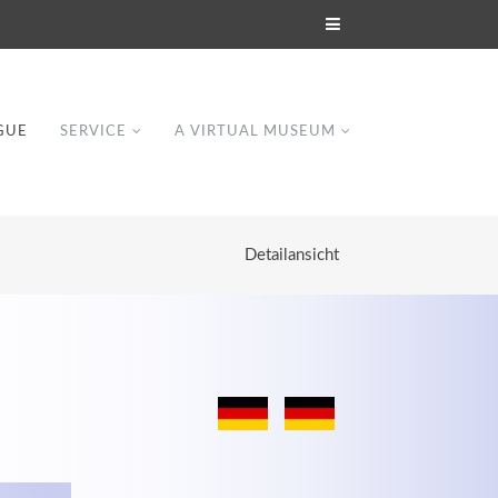
GUE
SERVICE
A VIRTUAL MUSEUM
Detailansicht
Modern & Simple
Lorem ipsum dolor sit amet, consectetuer
dipiscing elit. Aenean commodo ligula eget
dolor.