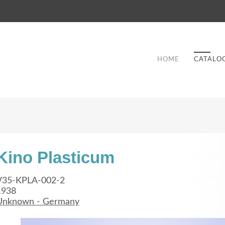
HOME
CATALO
Kino Plasticum
Good Service
V35-KPLA-002-2
1938
Lorem ipsum dolor sit amet, consectetuer
Unknown - Germany
et
adipiscing elit. Aenean commodo ligula eget
a
dolor.