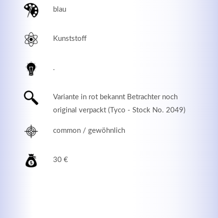
blau
Kunststoff
.
Variante in rot bekannt Betrachter noch
original verpackt (Tyco - Stock No. 2049)
common / gewöhnlich
Modern & Simple
Lorem ipsum dolor sit amet, consectetuer adipiscing
30 €
elit. Aenean commodo ligula eget dolor.
MEHR INFOS