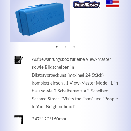
MEHR INFOS
Aufbewahrungsbox für eine View-Master
sowie Bildscheiben in
Blisterverpackung (maximal 24 Stück)
komplett einschl. 1 View-Master Modell L in
blau sowie 2 Scheibensets á 3 Scheiben
Good Service
Sesame Street "Visits the Farm" und "People
in Your Neighborhood"
Lorem ipsum dolor sit amet, consectetuer adipiscing
elit. Aenean commodo ligula eget dolor.
347*120*160mm
MEHR INFOS