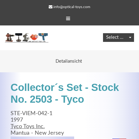
info@optical-toys.com
Detailansicht
Collector´s Set - Stock
No. 2503 - Tyco
STE-VIEM-042-1
Web Projects
1997
Tyco Toys Inc.
Lorem ipsum dolor sit amet, consectetuer adipiscing
Mantua - New Jersey
elit. Aenean commodo ligula eget dolor.