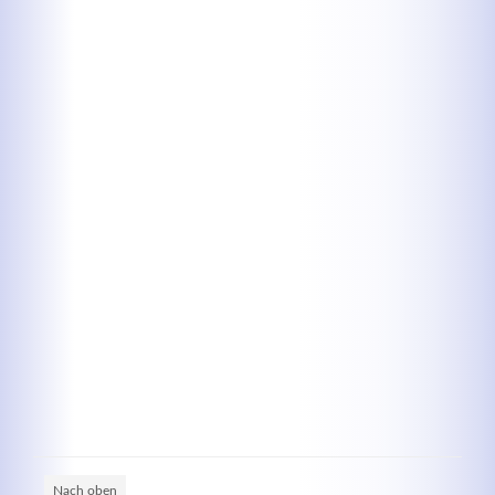
Kontaktdaten
Herbert
Lukaszewski
info@optical-toys.com
http://www.optical-toys.com
Login
Benutzername
Passwort
Nach oben