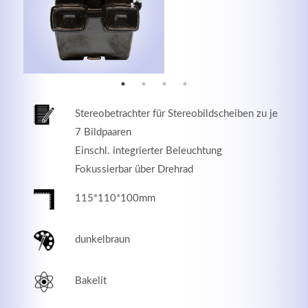
MEHR INFOS
Stereobetrachter für Stereobildscheiben zu je
7 Bildpaaren
Einschl. integrierter Beleuchtung
Fokussierbar über Drehrad
115*110*100mm
Good Service
dunkelbraun
Lorem ipsum dolor sit amet, consectetuer adipiscing
elit. Aenean commodo ligula eget dolor.
Bakelit
MEHR INFOS