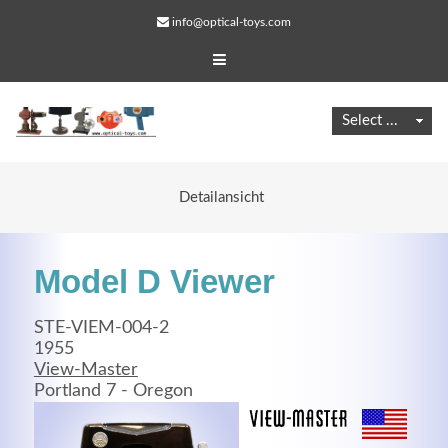
info@optical-toys.com
Detailansicht
Model D Viewer
STE-VIEM-004-2
1955
View-Master
Web Projects
Portland 7 - Oregon
Lorem ipsum dolor sit amet, consectetuer adipiscing
elit. Aenean commodo ligula eget dolor.