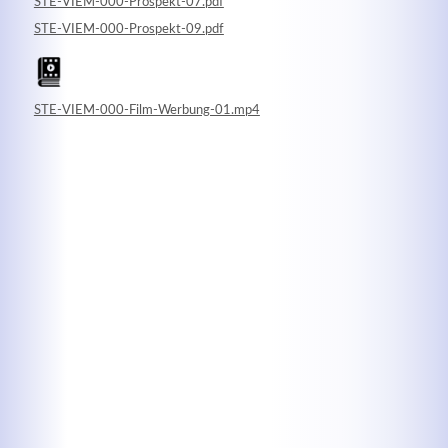
STE-VIEM-000-Prospekt-07.pdf
STE-VIEM-000-Prospekt-09.pdf
STE-VIEM-000-Film-Werbung-01.mp4
Kontaktdaten
Herbert
Lukaszewski
info@optical-toys.com
http://www.optical-toys.com
Login
Benutzername
Passwort