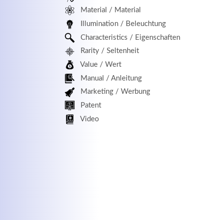
Material / Material
MEHR INFOS
Illumination / Beleuchtung
Characteristics / Eigenschaften
Rarity / Seltenheit
Value / Wert
Manual / Anleitung
Marketing / Werbung
Patent
Kontaktdaten
Log
Video
Herbert
Lukaszewski
Benu
info@optical-toys.com
http://www.optical-toys.com
Pass