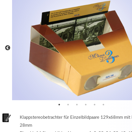
MEHR INFOS
in
Registrieren
tzername
wort
Klappstereobetrachter für Einzelbildpaare 129x68mm mit 
28mm