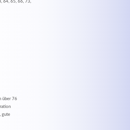
, 64, 65, 66, 73,
h über 76
ration
, gute