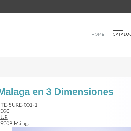
HOME
CATALO
Malaga en 3 Dimensiones
Good Service
STE-SURE-001-1
2020
Lorem ipsum dolor sit amet, consectetuer
SUR
et
adipiscing elit. Aenean commodo ligula eget
a
29009 Málaga
dolor.