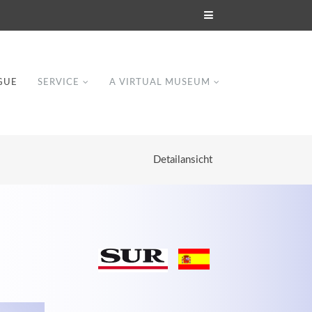
GUE
SERVICE
A VIRTUAL MUSEUM
Detailansicht
Modern & Simple
Lorem ipsum dolor sit amet, consectetuer
dipiscing elit. Aenean commodo ligula eget
dolor.