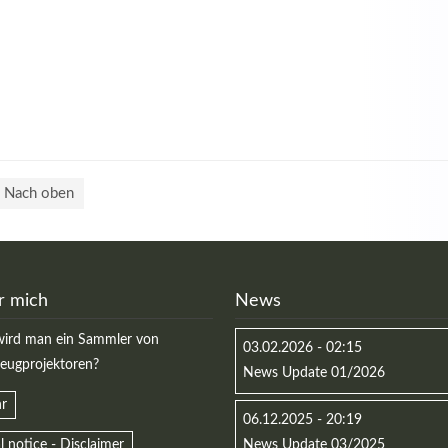
Nach oben
r mich
News
ird man ein Sammler von
03.02.2026 - 02:15
zeugprojektoren?
News Update 01/2026
r
06.12.2025 - 20:19
l notice - Disclaimer
News Update 03/2025