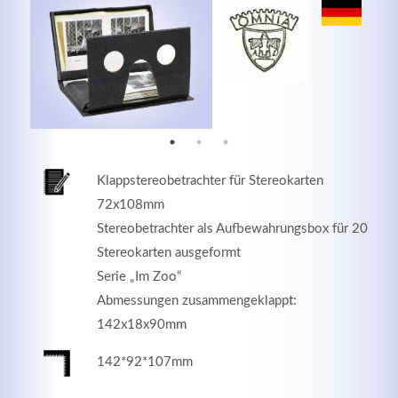
MEHR INFOS
Klappstereobetrachter für Stereokarten
72x108mm
Stereobetrachter als Aufbewahrungsbox für 20
Stereokarten ausgeformt
Serie „Im Zoo“
Good Service
Abmessungen zusammengeklappt:
142x18x90mm
Lorem ipsum dolor sit amet, consectetuer adipiscing
elit. Aenean commodo ligula eget dolor.
142*92*107mm
MEHR INFOS