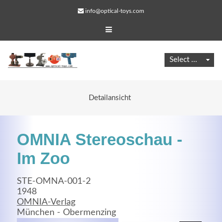
info@optical-toys.com
Detailansicht
OMNIA Stereoschau -
Im Zoo
STE-OMNA-001-2
Web Projects
1948
OMNIA-Verlag
Lorem ipsum dolor sit amet, consectetuer adipiscing
München - Obermenzing
elit. Aenean commodo ligula eget dolor.